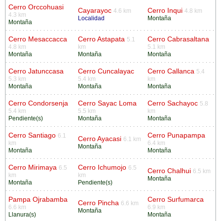
Cerro Orccohuasi
Cayarayoc
Cerro Inqui
4.6 km
4.8 km
4.3 km
Localidad
Montaña
Montaña
Cerro Mesaccacca
Cerro Astapata
Cerro Cabrasaltana
5.1
4.8 km
km
5.1 km
Montaña
Montaña
Montaña
Cerro Jatunccasa
Cerro Cuncalayac
Cerro Callanca
5.4
5.3 km
5.4 km
km
Montaña
Montaña
Montaña
Cerro Condorsenja
Cerro Sayac Loma
Cerro Sachayoc
5.8
5.4 km
5.5 km
km
Pendiente(s)
Montaña
Montaña
Cerro Santiago
Cerro Punapampa
6.1
Cerro Ayacasi
6.1 km
km
6.4 km
Montaña
Montaña
Montaña
Cerro Mirimaya
Cerro Ichumojo
6.5
6.5
Cerro Chalhui
6.5 km
km
km
Montaña
Montaña
Pendiente(s)
Pampa Ojrabamba
Cerro Surfumarca
Cerro Pincha
6.6 km
6.6 km
6.9 km
Montaña
Llanura(s)
Montaña