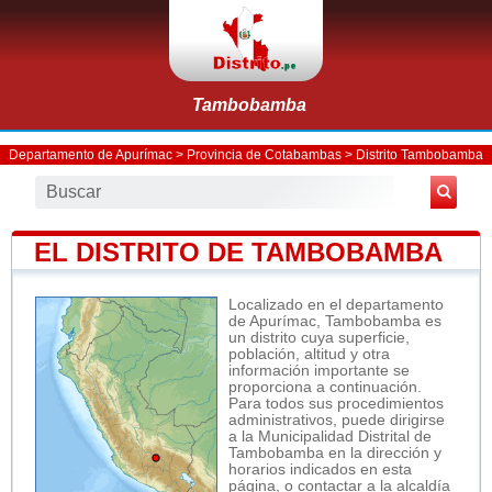
Tambobamba
Departamento de Apurímac
>
Provincia de Cotabambas
>
Distrito Tambobamba
EL DISTRITO DE TAMBOBAMBA
Localizado en el departamento
de Apurímac, Tambobamba es
un distrito cuya superficie,
población, altitud y otra
información importante se
proporciona a continuación.
Para todos sus procedimientos
administrativos, puede dirigirse
a la Municipalidad Distrital de
Tambobamba en la dirección y
horarios indicados en esta
página, o contactar a la alcaldía