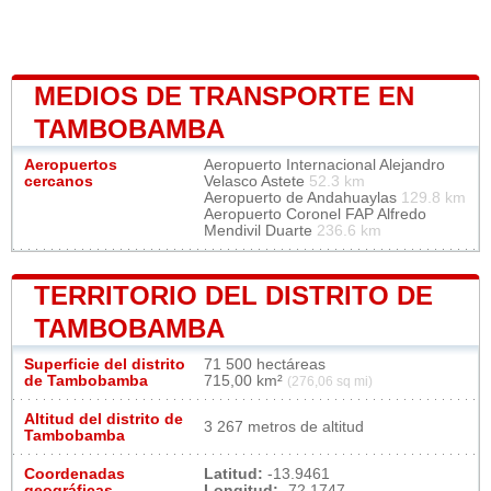
MEDIOS DE TRANSPORTE EN
TAMBOBAMBA
Aeropuertos
Aeropuerto Internacional Alejandro
cercanos
Velasco Astete
52.3 km
Aeropuerto de Andahuaylas
129.8 km
Aeropuerto Coronel FAP Alfredo
Mendivil Duarte
236.6 km
TERRITORIO DEL DISTRITO DE
TAMBOBAMBA
Superficie del distrito
71 500 hectáreas
de Tambobamba
715,00 km²
(276,06 sq mi)
Altitud del distrito de
3 267 metros de altitud
Tambobamba
Coordenadas
Latitud:
-13.9461
geográficas
Longitud:
-72.1747