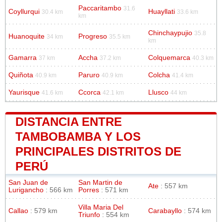
Paccaritambo
31.6
Coyllurqui
Huayllati
30.4 km
33.6 km
km
Chinchaypujio
35.8
Huanoquite
Progreso
34 km
35.5 km
km
Gamarra
Accha
Colquemarca
37 km
37.2 km
40.3 km
Quiñota
Paruro
Colcha
40.9 km
40.9 km
41.4 km
Yaurisque
Ccorca
Llusco
41.6 km
42.1 km
44 km
DISTANCIA ENTRE
TAMBOBAMBA Y LOS
PRINCIPALES DISTRITOS DE
PERÚ
San Juan de
San Martin de
Ate
: 557 km
Lurigancho
: 566 km
Porres
: 571 km
Villa Maria Del
Callao
: 579 km
Carabayllo
: 574 km
Triunfo
: 554 km