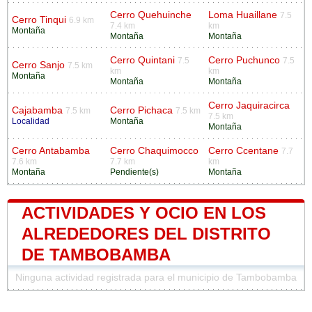
Cerro Quehuinche
Loma Huaillane
7.5
Cerro Tinqui
6.9 km
7.4 km
km
Montaña
Montaña
Montaña
Cerro Quintani
Cerro Puchunco
7.5
7.5
Cerro Sanjo
7.5 km
km
km
Montaña
Montaña
Montaña
Cerro Jaquiracirca
Cajabamba
Cerro Pichaca
7.5 km
7.5 km
7.5 km
Localidad
Montaña
Montaña
Cerro Antabamba
Cerro Chaquimocco
Cerro Ccentane
7.7
7.6 km
7.7 km
km
Montaña
Pendiente(s)
Montaña
ACTIVIDADES Y OCIO EN LOS
ALREDEDORES DEL DISTRITO
DE TAMBOBAMBA
Ninguna actividad registrada para el municipio de Tambobamba