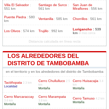
Villa El Salvador
:
Santiago de Surco
:
San Juan de
551 km
561 km
Miraflores
: 556 km
Puente Piedra
: 580
Ventanilla
: 585 km
Chorrillos
: 561 km
km
Lurigancho
: 539
Los Olivos
: 574 km
Trujillo
: 992 km
km
el más cerca
Distancia calculada en línea recta
LOS ALREDEDORES DEL
DISTRITO DE TAMBOBAMBA
en el territorio y en los alrededores del distrito de Tambobamba
Cerro Chullulluco
Cerro Huisacajia
2.5
3.4
Tactiñopata
2.3 km
km
km
Localidad
Montaña
Montaña
Cerro Marcaraccay
Cerro Marampata
Cerro Tamuso
4.2 km
3.6 km
3.8 km
Montaña
Montaña
Montaña