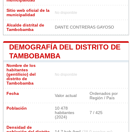
municipalidad
Sitio web oficial de la
No disponible
municipalidad
Alcalde distrital de
DANTE CONTRERAS GAYOSO
Tambobamba
DEMOGRAFÍA DEL DISTRITO DE
TAMBOBAMBA
Nombre de los
habitantes
(gentilicio) del
No disponible
distrito de
Tambobamba
Fecha
Ordenados por
Valor actual
Región / País
Población
10 478
habitantes
7 / 425
(2024)
Densidad de
población del distrito
14,7 hab./km²
(38,0 pop/sq mi)