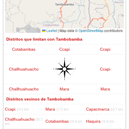
Leaflet
|
Map data ©
OpenStreetMap
contributors
Distritos que limitan con Tambobamba
Cotabambas
Ccapi
Ccapi
Challhuahuacho
Ccapi
Challhuahuacho
Mara
Mara
Distritos vecinos de Tambobamba
Ccapi
Mara
Capacmarca
14.4 km
17.5 km
19.7 km
Challhuahuacho
20.7
Cotabambas
Haquira
29.6 km
29.9 km
km