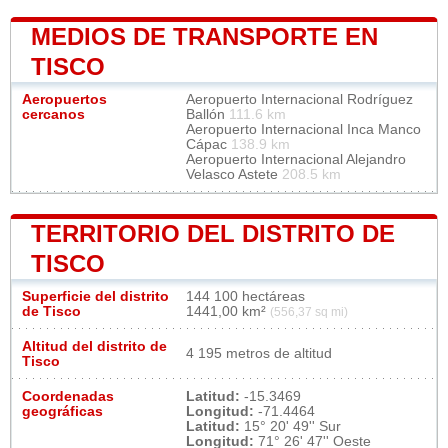
MEDIOS DE TRANSPORTE EN
TISCO
Aeropuertos
Aeropuerto Internacional Rodríguez
cercanos
Ballón
111.6 km
Aeropuerto Internacional Inca Manco
Cápac
138.9 km
Aeropuerto Internacional Alejandro
Velasco Astete
208.5 km
TERRITORIO DEL DISTRITO DE
TISCO
Superficie del distrito
144 100 hectáreas
de Tisco
1441,00 km²
(556,37 sq mi)
Altitud del distrito de
4 195 metros de altitud
Tisco
Coordenadas
Latitud:
-15.3469
geográficas
Longitud:
-71.4464
Latitud:
15° 20' 49'' Sur
Longitud:
71° 26' 47'' Oeste