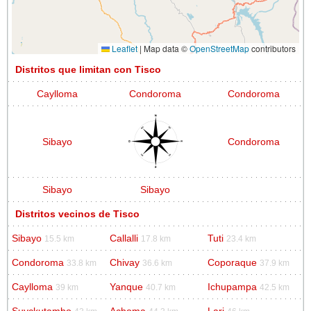
Leaflet
|
Map data ©
OpenStreetMap
contributors
Distritos que limitan con Tisco
Caylloma
Condoroma
Condoroma
Sibayo
Condoroma
Sibayo
Sibayo
Distritos vecinos de Tisco
Sibayo
Callalli
Tuti
15.5 km
17.8 km
23.4 km
Condoroma
Chivay
Coporaque
33.8 km
36.6 km
37.9 km
Caylloma
Yanque
Ichupampa
39 km
40.7 km
42.5 km