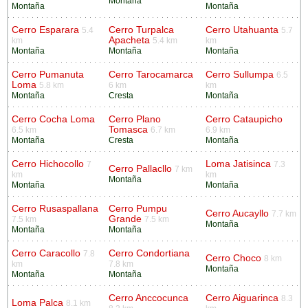
Montaña
Montaña
Montaña
Cerro Esparara
Cerro Turpalca
Cerro Utahuanta
5.4
5.7
Apacheta
km
5.4 km
km
Montaña
Montaña
Montaña
Cerro Pumanuta
Cerro Tarocamarca
Cerro Sullumpa
6.5
Loma
5.8 km
6 km
km
Montaña
Cresta
Montaña
Cerro Cocha Loma
Cerro Plano
Cerro Cataupicho
Tomasca
6.5 km
6.7 km
6.9 km
Montaña
Cresta
Montaña
Cerro Hichocollo
Loma Jatisinca
7
7.3
Cerro Pallacllo
7 km
km
km
Montaña
Montaña
Montaña
Cerro Rusaspallana
Cerro Pumpu
Cerro Aucayllo
7.7 km
Grande
7.5 km
7.5 km
Montaña
Montaña
Montaña
Cerro Caracollo
Cerro Condortiana
7.8
Cerro Choco
8 km
km
7.8 km
Montaña
Montaña
Montaña
Cerro Anccocunca
Cerro Aiguarinca
8.3
Loma Palca
8.1 km