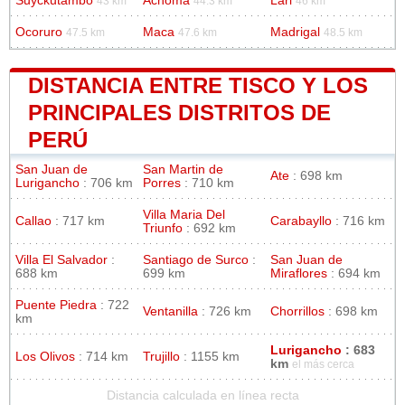
Suyckutambo
Achoma
Lari
43 km
44.3 km
46 km
Ocoruro
Maca
Madrigal
47.5 km
47.6 km
48.5 km
DISTANCIA ENTRE TISCO Y LOS
PRINCIPALES DISTRITOS DE
PERÚ
San Juan de
San Martin de
Ate
: 698 km
Lurigancho
: 706 km
Porres
: 710 km
Villa Maria Del
Callao
: 717 km
Carabayllo
: 716 km
Triunfo
: 692 km
Villa El Salvador
:
Santiago de Surco
:
San Juan de
688 km
699 km
Miraflores
: 694 km
Puente Piedra
: 722
Ventanilla
: 726 km
Chorrillos
: 698 km
km
Lurigancho
: 683
Los Olivos
: 714 km
Trujillo
: 1155 km
km
el más cerca
Distancia calculada en línea recta