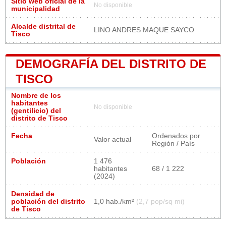
Sitio web oficial de la
No disponible
municipalidad
Alcalde distrital de
LINO ANDRES MAQUE SAYCO
Tisco
DEMOGRAFÍA DEL DISTRITO DE
TISCO
Nombre de los
habitantes
No disponible
(gentilicio) del
distrito de Tisco
Fecha
Ordenados por
Valor actual
Región / País
Población
1 476
habitantes
68 / 1 222
(2024)
Densidad de
población del distrito
1,0 hab./km²
(2,7 pop/sq mi)
de Tisco