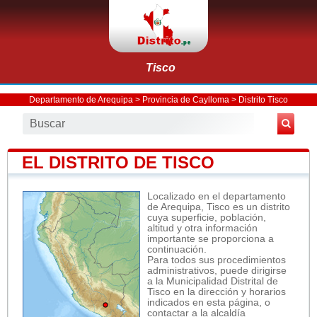
Tisco
Departamento de Arequipa
>
Provincia de Caylloma
>
Distrito Tisco
EL DISTRITO DE TISCO
Localizado en el departamento
de Arequipa, Tisco es un distrito
cuya superficie, población,
altitud y otra información
importante se proporciona a
continuación.
Para todos sus procedimientos
administrativos, puede dirigirse
a la Municipalidad Distrital de
Tisco en la dirección y horarios
indicados en esta página, o
contactar a la alcaldía