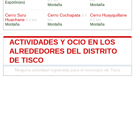
8.2 km
km
Espolón(es)
Montaña
Montaña
Cerro Suru
Cerro Cochapata
Cerro Huayquillane
8.4
Huachane
8.4 km
km
8.5 km
Montaña
Montaña
Montaña
ACTIVIDADES Y OCIO EN LOS
ALREDEDORES DEL DISTRITO
DE TISCO
Ninguna actividad registrada para el municipio de Tisco