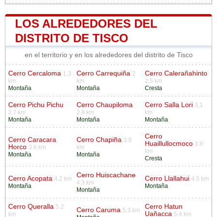
LOS ALREDEDORES DEL
DISTRITO DE TISCO
en el territorio y en los alrededores del distrito de Tisco
Cerro Cercaloma
Cerro Carrequiña
Cerro Calerañahinto
1.3
2
km
km
2.5 km
Montaña
Montaña
Cresta
Cerro Pichu Pichu
Cerro Chaupiloma
Cerro Salla Lori
3.1
2.7 km
2.8 km
km
Montaña
Montaña
Montaña
Cerro
Cerro Caracara
Cerro Chapiña
3.8
Huaillullocmoco
3.9
Horco
3.6 km
km
km
Montaña
Montaña
Cresta
Cerro Huiscachane
Cerro Acopata
Cerro Llallahui
4.2 km
4.5 km
4.3 km
Montaña
Montaña
Montaña
Cerro Queralla
Cerro Hatun
5.2
Cerro Caruma
5.3 km
Uañacca
km
5.4 km