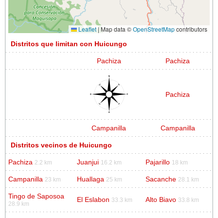
Leaflet
|
Map data ©
OpenStreetMap
contributors
Distritos que limitan con Huicungo
Pachiza
Pachiza
Pachiza
Campanilla
Campanilla
Distritos vecinos de Huicungo
Pachiza
Juanjui
Pajarillo
2.2 km
16.2 km
18 km
Campanilla
Huallaga
Sacanche
23 km
25 km
28.1 km
Tingo de Saposoa
El Eslabon
Alto Biavo
33.3 km
33.8 km
28.9 km