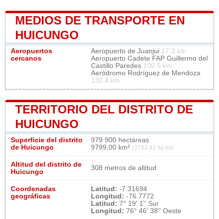
MEDIOS DE TRANSPORTE EN
HUICUNGO
Aeropuertos
Aeropuerto de Juanjui
17.3 km
cercanos
Aeropuerto Cadete FAP Guillermo del
Castillo Paredes
100.5 km
Aeródromo Rodríguez de Mendoza
130.4 km
TERRITORIO DEL DISTRITO DE
HUICUNGO
Superficie del distrito
979 900 hectáreas
de Huicungo
9799,00 km²
(3783,42 sq mi)
Altitud del distrito de
308 metros de altitud
Huicungo
Coordenadas
Latitud:
-7.31694
geográficas
Longitud:
-76.7772
Latitud:
7° 19' 1'' Sur
Longitud:
76° 46' 38'' Oeste