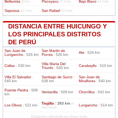
Bellavista
Piscoyacu
Bajo Biavo
35 km
37.5 km
41.4 km
Saposoa
San Rafael
42.7 km
47.4 km
DISTANCIA ENTRE HUICUNGO Y
LOS PRINCIPALES DISTRITOS
DE PERÚ
San Juan de
San Martin de
Ate
: 524 km
Lurigancho
: 525 km
Porres
: 526 km
Villa Maria Del
Callao
: 530 km
Carabayllo
: 510 km
Triunfo
: 540 km
Villa El Salvador
:
Santiago de Surco
:
San Juan de
545 km
538 km
Miraflores
: 540 km
Puente Piedra
: 508
Ventanilla
: 509 km
Chorrillos
: 542 km
km
Trujillo
: 263 km
el
Los Olivos
: 521 km
Lurigancho
: 514 km
más cerca
Distancia calculada en línea recta