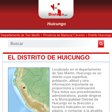
Huicungo
Departamento de San Martín
>
Provincia de Mariscal Cáceres
>
Distrito Huicungo
EL DISTRITO DE HUICUNGO
Localizado en el departamento
de San Martín, Huicungo es un
distrito cuya superficie,
población, altitud y otra
información importante se
proporciona a continuación.
Para todos sus procedimientos
administrativos, puede dirigirse
a la Municipalidad Distrital de
Huicungo en la dirección y
horarios indicados en esta
página, o contactar a la alcaldía