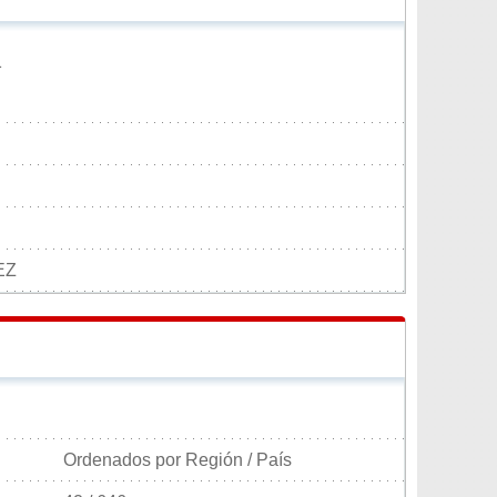
1
EZ
Ordenados por Región / País