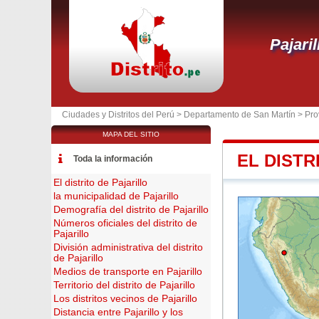
Pajaril
Ciudades y Distritos del Perú >
Departamento de San Martín
>
Pro
MAPA DEL SITIO
EL DISTR
Toda la información
El distrito de Pajarillo
la municipalidad de Pajarillo
Demografía del distrito de Pajarillo
Números oficiales del distrito de
Pajarillo
División administrativa del distrito
de Pajarillo
Medios de transporte en Pajarillo
Territorio del distrito de Pajarillo
Los distritos vecinos de Pajarillo
Distancia entre Pajarillo y los