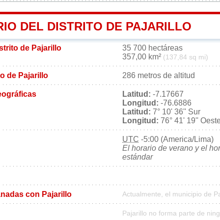
IO DEL DISTRITO DE PAJARILLO
strito de Pajarillo
35 700 hectáreas
357,00 km²
(137,84 sq mi)
to de Pajarillo
286 metros de altitud
ográficas
Latitud:
-7.17667
Longitud:
-76.6886
Latitud:
7° 10' 36'' Sur
Longitud:
76° 41' 19'' Oest
UTC
-5:00 (America/Lima)
El horario de verano y el ho
estándar
adas con Pajarillo
Actualmente, el municipio de P
Pajarillo no forma parte de nin