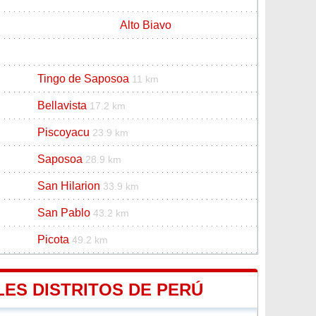
Alto Biavo
Tingo de Saposoa
11 km
Bellavista
17.2 km
Piscoyacu
23.9 km
Saposoa
28.9 km
San Hilarion
33.9 km
San Pablo
43.2 km
Picota
49.2 km
LES DISTRITOS DE PERÚ