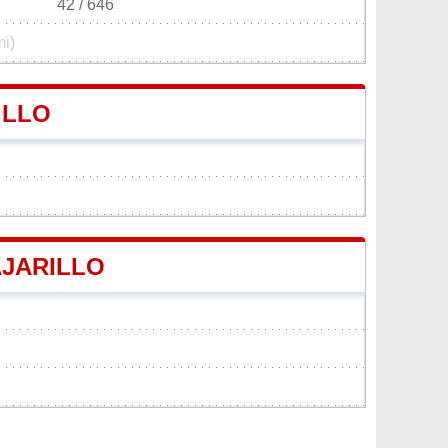
42 / 646
mi)
ILLO
AJARILLO