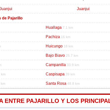
Juanjui
Juanjui
 de Pajarillo
Huallaga
7.1 km
Pachiza
16 km
Huicungo
m
18 km
Bajo Biavo
25.7 km
Campanilla
m
33.9 km
Caspisapa
6 km
39 km
Santa Rosa
2 km
48.8 km
A ENTRE PAJARILLO Y LOS PRINCIPA