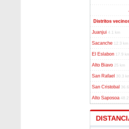
Distritos vecinos
Juanjui
4.1 km
Sacanche
12.3 km
El Eslabon
17.9 k
Alto Biavo
25 km
San Rafael
30.3 k
San Cristobal
36.
Alto Saposoa
48.
DISTANCI