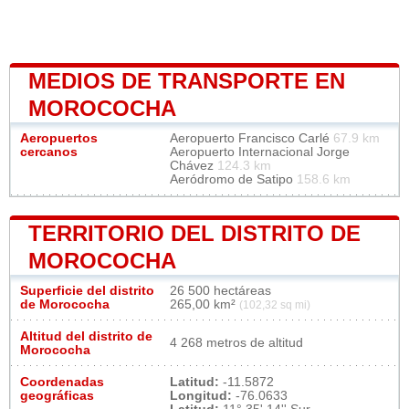
MEDIOS DE TRANSPORTE EN
MOROCOCHA
Aeropuertos
Aeropuerto Francisco Carlé
67.9 km
cercanos
Aeropuerto Internacional Jorge
Chávez
124.3 km
Aeródromo de Satipo
158.6 km
TERRITORIO DEL DISTRITO DE
MOROCOCHA
Superficie del distrito
26 500 hectáreas
de Morococha
265,00 km²
(102,32 sq mi)
Altitud del distrito de
4 268 metros de altitud
Morococha
Coordenadas
Latitud:
-11.5872
geográficas
Longitud:
-76.0633