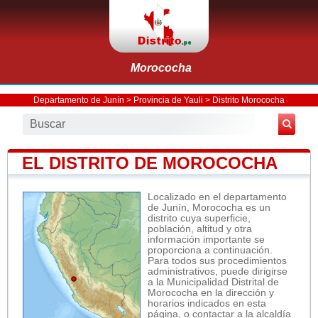
Morococha
Departamento de Junín
>
Provincia de Yauli
>
Distrito Morococha
EL DISTRITO DE MOROCOCHA
Localizado en el departamento
de Junín, Morococha es un
distrito cuya superficie,
población, altitud y otra
información importante se
proporciona a continuación.
Para todos sus procedimientos
administrativos, puede dirigirse
a la Municipalidad Distrital de
Morococha en la dirección y
horarios indicados en esta
página, o contactar a la alcaldía