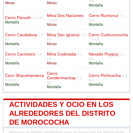
km
Minas
Minas
Montaña
Mina Dos Naciones
Cerro Rumicruz
7.1
Cerro Pacush
7.1 km
7.1 km
km
Montaña
Minas
Montaña
Cerro Caudalosa
Mina San Ignacio
Cerro Cushurococha
7.5
7.5
km
km
7.6 km
Montaña
Minas
Montaña
Cerro Carnicero
Mina Codiciada
Nevado Puypuy
7.6
8.1
8.1
km
km
km
Montaña
Minas
Montaña
Cerro
Cero Shanshamarca
Cerro Pichicocha
8.4
Condermachay
8.3
8.3 km
km
km
Montaña
Montaña
Montaña
ACTIVIDADES Y OCIO EN LOS
ALREDEDORES DEL DISTRITO
DE MOROCOCHA
Ninguna actividad registrada para el municipio de Morococha