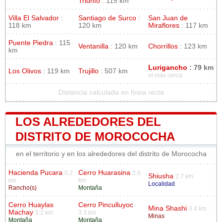
Triunfo
: 115 km
Villa El Salvador
:
Santiago de Surco
:
San Juan de
118 km
120 km
Miraflores
: 117 km
Puente Piedra
: 115
Ventanilla
: 120 km
Chorrillos
: 123 km
km
Lurigancho
: 79 km
Los Olivos
: 119 km
Trujillo
: 507 km
el más cerca
Distancia calculada en línea recta
LOS ALREDEDORES DEL
DISTRITO DE MOROCOCHA
en el territorio y en los alrededores del distrito de Morococha
Hacienda Pucara
Cerro Huarasina
0.2
2.6
Shiusha
2.7 km
km
km
Localidad
Rancho(s)
Montaña
Cerro Huaylas
Cerro Pinculluyoc
Mina Shashi
3.4 km
Machay
3.2 km
3.3 km
Minas
Montaña
Montaña