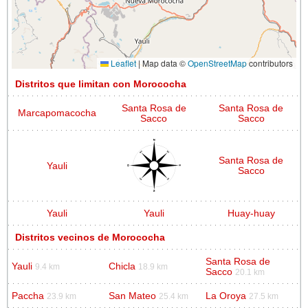
Leaflet
|
Map data ©
OpenStreetMap
contributors
Distritos que limitan con Morococha
Santa Rosa de
Santa Rosa de
Marcapomacocha
Sacco
Sacco
Santa Rosa de
Yauli
Sacco
Yauli
Yauli
Huay-huay
Distritos vecinos de Morococha
Santa Rosa de
Yauli
Chicla
9.4 km
18.9 km
Sacco
20.1 km
Paccha
San Mateo
La Oroya
23.9 km
25.4 km
27.5 km