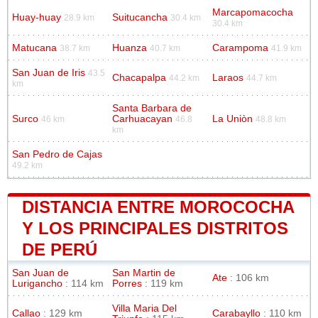
Marcapomacocha
Huay-huay
Suitucancha
28.9 km
30.4 km
30.4 km
Matucana
Huanza
Carampoma
38.7 km
40.7 km
41.9 km
San Juan de Iris
43.5
Chacapalpa
Laraos
44.2 km
44.7 km
km
Santa Barbara de
Surco
Carhuacayan
La Uniòn
46 km
46.8
48.8 km
km
San Pedro de Cajas
49.2 km
DISTANCIA ENTRE MOROCOCHA
Y LOS PRINCIPALES DISTRITOS
DE PERÚ
San Juan de
San Martin de
Ate
: 106 km
Lurigancho
: 114 km
Porres
: 119 km
Villa Maria Del
Callao
: 129 km
Carabayllo
: 110 km