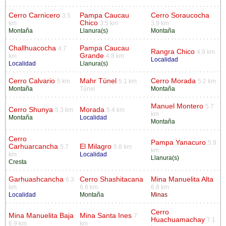
Cerro Carnicero
Pampa Caucau
Cerro Soraucocha
3.5
Chico
km
3.5 km
3.9 km
Montaña
Llanura(s)
Montaña
Challhuacocha
Pampa Caucau
4.7
Rangra Chico
4.9 km
Grande
km
4.8 km
Localidad
Localidad
Llanura(s)
Cerro Calvario
Mahr Túnel
Cerro Morada
5 km
5.1 km
5.2 km
Montaña
Túnel
Montaña
Manuel Montero
5.7
Cerro Shunya
Morada
5.3 km
5.4 km
km
Montaña
Localidad
Montaña
Cerro
Pampa Yanacuro
5.9
Carhuarcancha
El Milagro
5.7
5.8 km
km
km
Localidad
Llanura(s)
Cresta
Garhuashcancha
Cerro Shashitacana
Mina Manuelita Alta
6.3
km
6.6 km
6.8 km
Localidad
Montaña
Minas
Cerro
Mina Manuelita Baja
Mina Santa Ines
7
Huachuamachay
7.1
6.9 km
km