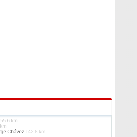
é
55.6 km
 km
orge Chávez
142.8 km