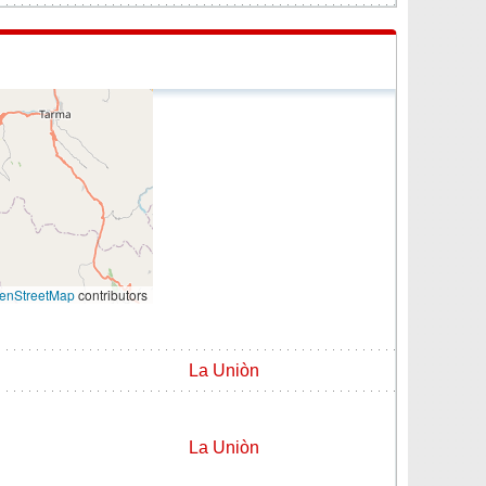
enStreetMap
contributors
La Uniòn
La Uniòn