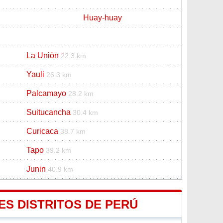
Huay-huay
La Uniòn
22.3 km
Yauli
26.3 km
Palcamayo
28.2 km
Suitucancha
30.4 km
Curicaca
38.7 km
Tapo
39.2 km
Junin
40.9 km
ES DISTRITOS DE PERÚ