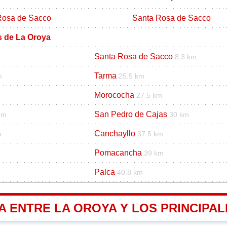
Rosa de Sacco
Santa Rosa de Sacco
s de La Oroya
Santa Rosa de Sacco
8.3 km
Tarma
m
25.5 km
Morococha
27.5 km
San Pedro de Cajas
km
30 km
Canchayllo
m
37.5 km
Pomacancha
39 km
Palca
40.8 km
A ENTRE LA OROYA Y LOS PRINCIPAL