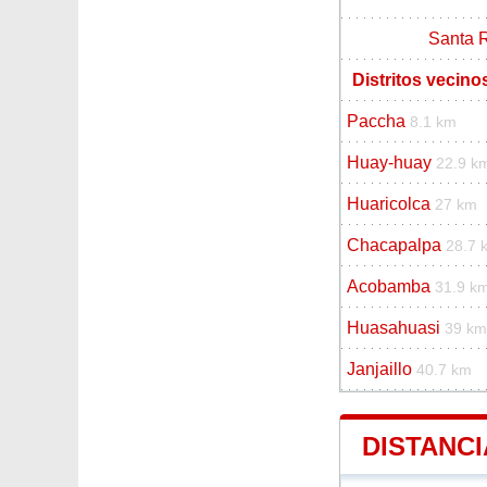
Santa 
Distritos vecino
Paccha
8.1 km
Huay-huay
22.9 k
Huaricolca
27 km
Chacapalpa
28.7 
Acobamba
31.9 k
Huasahuasi
39 km
Janjaillo
40.7 km
DISTANCI