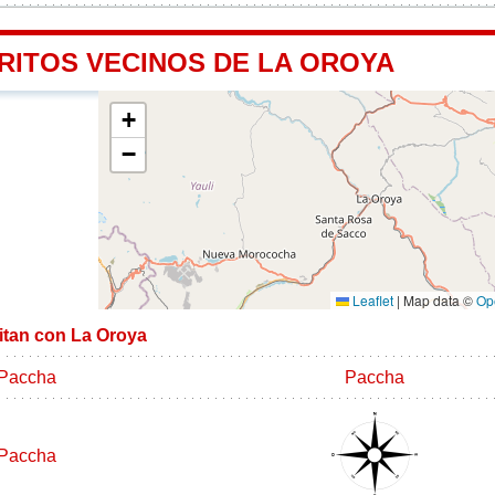
RITOS VECINOS DE LA OROYA
+
−
Leaflet
|
Map data ©
Op
mitan con La Oroya
Paccha
Paccha
Paccha