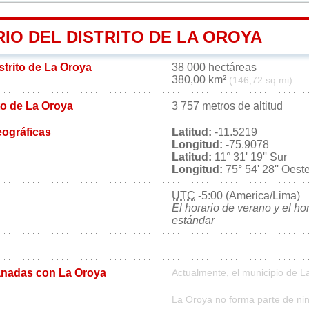
IO DEL DISTRITO DE LA OROYA
istrito de La Oroya
38 000 hectáreas
380,00 km²
(146,72 sq mi)
ito de La Oroya
3 757 metros de altitud
ográficas
Latitud:
-11.5219
Longitud:
-75.9078
Latitud:
11° 31' 19'' Sur
Longitud:
75° 54' 28'' Oest
UTC
-5:00 (America/Lima)
El horario de verano y el ho
estándar
nadas con La Oroya
Actualmente, el municipio de 
La Oroya no forma parte de ni