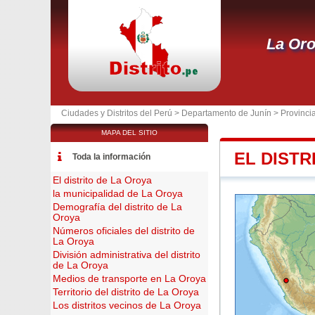
La Or
Ciudades y Distritos del Perú >
Departamento de Junín
>
Provincia
MAPA DEL SITIO
EL DISTR
Toda la información
El distrito de La Oroya
la municipalidad de La Oroya
Demografía del distrito de La
Oroya
Números oficiales del distrito de
La Oroya
División administrativa del distrito
de La Oroya
Medios de transporte en La Oroya
Territorio del distrito de La Oroya
Los distritos vecinos de La Oroya