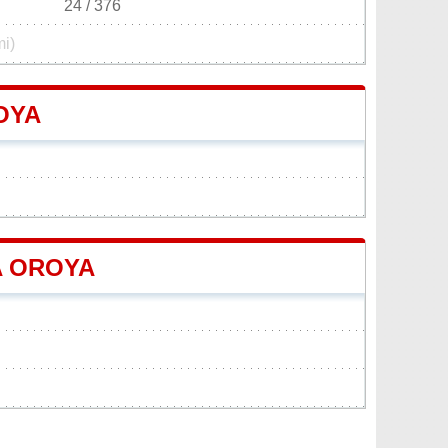
24 / 376
mi)
OYA
A OROYA