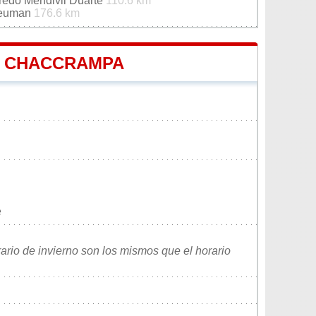
redo Mendivil Duarte
110.6 km
Neuman
176.6 km
DE CHACCRAMPA
e
rario de invierno son los mismos que el horario