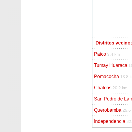
Distritos vecin
Paico
9.4 km
Tumay Huaraca
1
Pomacocha
13.8 
Chalcos
20.2 km
San Pedro de Lar
Querobamba
25.6
Independencia
32