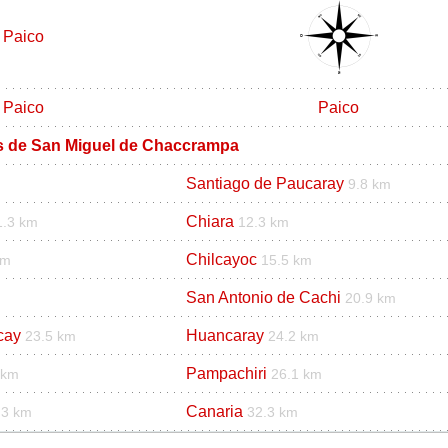
Paico
Paico
Paico
os de San Miguel de Chaccrampa
Santiago de Paucaray
9.8 km
Chiara
1.3 km
12.3 km
Chilcayoc
km
15.5 km
San Antonio de Cachi
20.9 km
cay
Huancaray
23.5 km
24.2 km
Pampachiri
 km
26.1 km
Canaria
.3 km
32.3 km