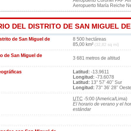
Aeropuerto Coronel FAP Alf
Aeropuerto María Reiche 
RIO DEL DISTRITO DE SAN MIGUEL 
istrito de San Miguel de
8 500 hectáreas
85,00 km²
(32,82 sq mi)
ito de San Miguel de
3 681 metros de altitud
ográficas
Latitud:
-13.9611
Longitud:
-73.6078
Latitud:
13° 57' 40'' Sur
Longitud:
73° 36' 28'' Oest
UTC
-5:00 (America/Lima)
El horario de verano y el ho
estándar