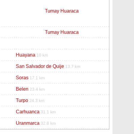
Tumay Huaraca
Tumay Huaraca
Huayana
10 km
San Salvador de Quije
13.7 km
Soras
17.1 km
Belen
23.4 km
Turpo
24.3 km
Carhuanca
31.1 km
Uranmarca
32.8 km