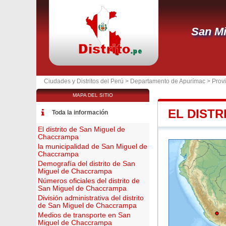
San M
Ciudades y Distritos del Perú >
Departamento de Apurímac
>
Prov
MAPA DEL SITIO
EL DIST
Toda la información
El distrito de San Miguel de
Chaccrampa
la municipalidad de San Miguel de
Chaccrampa
Demografía del distrito de San
Miguel de Chaccrampa
Números oficiales del distrito de
San Miguel de Chaccrampa
División administrativa del distrito
de San Miguel de Chaccrampa
Medios de transporte en San
Miguel de Chaccrampa