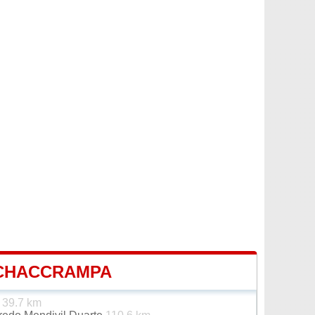
 CHACCRAMPA
s
39.7 km