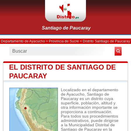
Santiago de Paucaray
Departamento de Ayacucho
>
Provincia de Sucre
>
Distrito Santiago de Paucaray
EL DISTRITO DE SANTIAGO DE
PAUCARAY
Localizado en el departamento
de Ayacucho, Santiago de
Paucaray es un distrito cuya
superficie, población, altitud y
otra información importante se
proporciona a continuación.
Para todos sus procedimientos
administrativos, puede dirigirse
a la Municipalidad Distrital de
Santiago de Paucaray en la