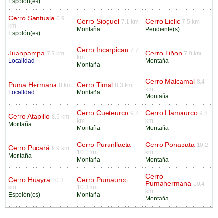
Espolón(es)
Cerro Santusla
6.9
Cerro Sioguel
Cerro Liclic
7.1 km
7.5 km
km
Montaña
Pendiente(s)
Espolón(es)
Cerro Incarpican
7.7
Juanpampa
Cerro Tiñon
7.7 km
7.9 km
km
Localidad
Montaña
Montaña
Cerro Malcamal
8.4
Puma Hermana
Cerro Timal
8 km
8.3 km
km
Localidad
Montaña
Montaña
Cerro Cueteurco
Cerro Llamaurco
9.2
9.8
Cerro Atapillo
8.5 km
km
km
Montaña
Montaña
Montaña
Cerro Purunllacta
Cerro Ponapata
10.2
Cerro Pucará
9.9 km
10.1 km
km
Montaña
Montaña
Montaña
Cerro
Cerro Huayra
Cerro Pumaurco
10.3
Pumahermana
10.4
km
10.3 km
km
Espolón(es)
Montaña
Montaña