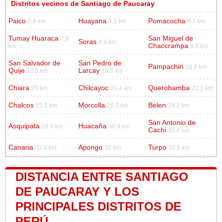
Distritos vecinos de Santiago de Paucaray
Paico
Huayana
Pomacocha
0.8 km
3.1 km
6.7 km
Tumay Huaraca
San Miguel de
7.8
Soras
8.6 km
Chaccrampa
km
9.8 km
San Salvador de
San Pedro de
Pampachiri
18.8 km
Quije
Larcay
13.5 km
15.5 km
Chiara
Chilcayoc
Querobamba
20 km
20.4 km
22.1 km
Chalcos
Morcolla
Belen
25.2 km
26.3 km
29.2 km
San Antonio de
Asquipata
Huacaña
29.4 km
30.4 km
Cachi
30.4 km
Canaria
Apongo
Turpo
31.8 km
32 km
33.8 km
DISTANCIA ENTRE SANTIAGO
DE PAUCARAY Y LOS
PRINCIPALES DISTRITOS DE
PERÚ