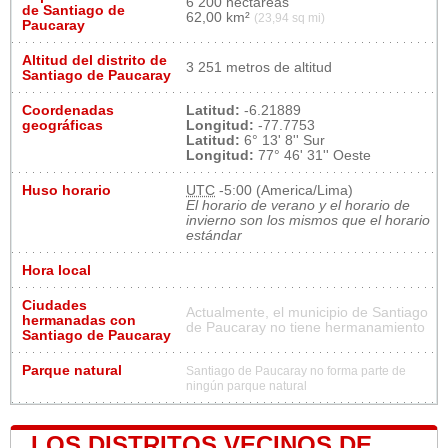
6 200 hectáreas
de Santiago de
62,00 km²
(23,94 sq mi)
Paucaray
Altitud del distrito de
3 251 metros de altitud
Santiago de Paucaray
Coordenadas
Latitud:
-6.21889
geográficas
Longitud:
-77.7753
Latitud:
6° 13' 8'' Sur
Longitud:
77° 46' 31'' Oeste
Huso horario
UTC
-5:00 (America/Lima)
El horario de verano y el horario de
invierno son los mismos que el horario
estándar
Hora local
Ciudades
Actualmente, el municipio de Santiago
hermanadas con
de Paucaray no tiene hermanamiento
Santiago de Paucaray
Parque natural
Santiago de Paucaray no forma parte de
ningún parque natural
LOS DISTRITOS VECINOS DE