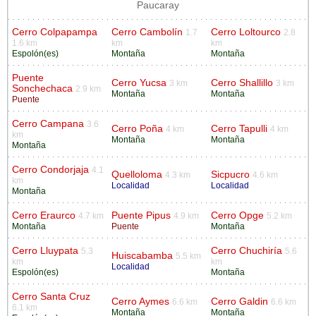
Paucaray
Cerro Colpapampa
Cerro Cambolín
Cerro Loltourco
1.7
2.8
1.6 km
km
km
Espolón(es)
Montaña
Montaña
Puente
Cerro Yucsa
Cerro Shallillo
3 km
3 km
Sonchechaca
2.9 km
Montaña
Montaña
Puente
Cerro Campana
3.6
Cerro Poña
Cerro Tapulli
4 km
4 km
km
Montaña
Montaña
Montaña
Cerro Condorjaja
4.1
Quelloloma
Sicpucro
4.3 km
4.6 km
km
Localidad
Localidad
Montaña
Cerro Eraurco
Puente Pipus
Cerro Opge
4.7 km
4.9 km
5.2 km
Montaña
Puente
Montaña
Cerro Lluypata
Cerro Chuchiría
5.3
5.6
Huiscabamba
5.5 km
km
km
Localidad
Espolón(es)
Montaña
Cerro Santa Cruz
Cerro Aymes
Cerro Galdin
6.6 km
6.6 km
6.1 km
Montaña
Montaña