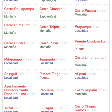
Localidad
Espolón(es)
Localidad
Cerro Paulapampa
Cerro Chushin
6.1
Cerro Pucará
6.4 km
5.7 km
km
Montaña
Montaña
Espolón(es)
Cerro Pumaurco
6.6
Cerro Tolpín
Erapampa
7 km
7 km
km
Montaña
Localidad
Montaña
Puente Utcubamba
Cerro Pucará
Cerro Purur
7.1 km
7.2 km
7.2 km
Montaña
Montaña
Puente
Cerro Limonpunta
8
Mitopampa
Tejapunta
7.3 km
7.4 km
km
Localidad
Localidad
Montaña
Shinguil
Puente Tingo
Allipsui
8 km
8 km
8.3 km
Localidad
Puente
Localidad
Asentamiento
Humano Santa
Pahuana
Cerro Rupalín
8.8 km
8.9 km
Rosa de Lima
8.8 km
Localidad
Montaña
Localidad
Cerro Chiquic
Tuzul
El Capuli
9 km
9.1 km
Ramos
9.2 km
Localidad
Localidad