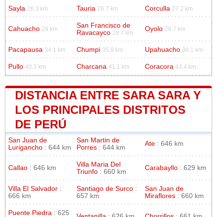
Sayla
Tauria
Corculla
26.3 km
26.7 km
27.2 km
San Francisco de
Cahuacho
Oyolo
29 km
29.7 km
Ravacayco
29.7 km
Pacapausa
Chumpi
Upahuacho
34.1 km
35.8 km
38.1 km
Pullo
Charcana
Coracora
40.3 km
41.1 km
43.4 km
DISTANCIA ENTRE SARA SARA Y
LOS PRINCIPALES DISTRITOS
DE PERÚ
San Juan de
San Martin de
Ate
: 646 km
Lurigancho
: 644 km
Porres
: 644 km
Villa Maria Del
Callao
: 646 km
Carabayllo
: 629 km
Triunfo
: 660 km
Villa El Salvador
:
Santiago de Surco
:
San Juan de
666 km
657 km
Miraflores
: 660 km
Puente Piedra
: 625
Ventanilla
: 626 km
Chorrillos
: 661 km