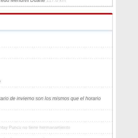
redo Mendivil Duarte
117.6 km
e
rario de invierno son los mismos que el horario
Tintay Puncu no tiene hermanamiento