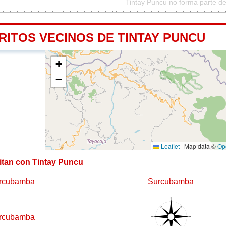
Tintay Puncu no forma parte de
RITOS VECINOS DE TINTAY PUNCU
+
−
Leaflet
|
Map data ©
Op
mitan con Tintay Puncu
rcubamba
Surcubamba
rcubamba