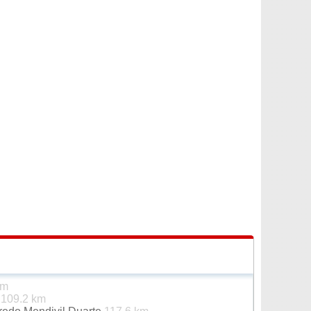
km
é
109.2 km