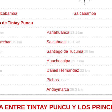
lcabamba
Salcabamba
os de Tintay Puncu
Pariahuanca
 km
13.1 km
occhac
Salcahuasi
15 km
19.1 km
Santiago de Tucuma
km
25 km
Huachocolpa
29.7 km
Daniel Hernandez
km
33 km
Pichos
35 km
Andaymarca
35.3 km
A ENTRE TINTAY PUNCU Y LOS PRINC