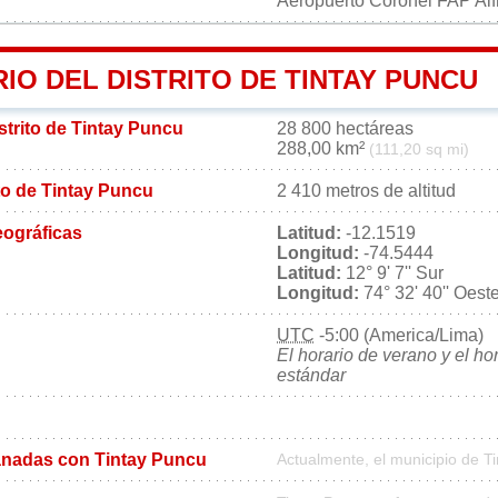
Aeropuerto Coronel FAP Alf
IO DEL DISTRITO DE TINTAY PUNCU
istrito de Tintay Puncu
28 800 hectáreas
288,00 km²
(111,20 sq mi)
ito de Tintay Puncu
2 410 metros de altitud
ográficas
Latitud:
-12.1519
Longitud:
-74.5444
Latitud:
12° 9' 7'' Sur
Longitud:
74° 32' 40'' Oest
UTC
-5:00 (America/Lima)
El horario de verano y el ho
estándar
nadas con Tintay Puncu
Actualmente, el municipio de 