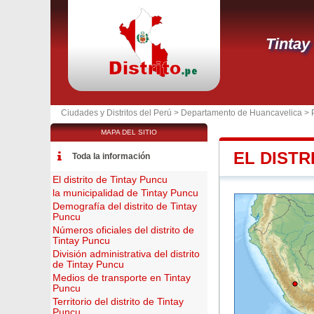
Tintay
Ciudades y Distritos del Perú >
Departamento de Huancavelica
>
MAPA DEL SITIO
EL DISTR
Toda la información
El distrito de Tintay Puncu
la municipalidad de Tintay Puncu
Demografía del distrito de Tintay
Puncu
Números oficiales del distrito de
Tintay Puncu
División administrativa del distrito
de Tintay Puncu
Medios de transporte en Tintay
Puncu
Territorio del distrito de Tintay
Puncu