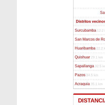
Sa
Distritos vecin
Surcubamba
12.2
San Marcos de R
Huaribamba
22.2 
Quishuar
29.1 km
Sapallanga
32.5 
Pazos
34.5 km
Acraquia
35.1 km
DISTANCI