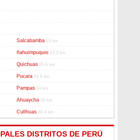
Salcabamba
15 km
ñahuimpuquio
22.2 km
Quichuas
25.5 km
Pucara
31.9 km
Pampas
34 km
Ahuaycha
35 km
Cullhuas
36.4 km
IPALES DISTRITOS DE PERÚ