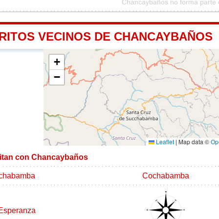
Chancaybaños no forma parte 
TRITOS VECINOS DE CHANCAYBAÑOS
+
−
Leaflet
|
Map data ©
Op
imitan con Chancaybaños
chabamba
Cochabamba
Esperanza