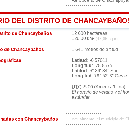
Aeropuerto de Chachapoy
RIO DEL DISTRITO DE CHANCAYBAÑO
distrito de Chancaybaños
12 600 hectáreas
126,00 km²
(48,65 sq mi)
rito de Chancaybaños
1 641 metros de altitud
ográficas
Latitud:
-6.57611
Longitud:
-78.8675
Latitud:
6° 34' 34'' Sur
Longitud:
78° 52' 3'' Oeste
UTC
-5:00 (America/Lima)
El horario de verano y el ho
estándar
anadas con Chancaybaños
Actualmente, el municipio de