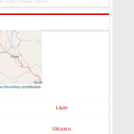
de ningún parque natural
enStreetMap
contributors
Lajas
Uticyacu