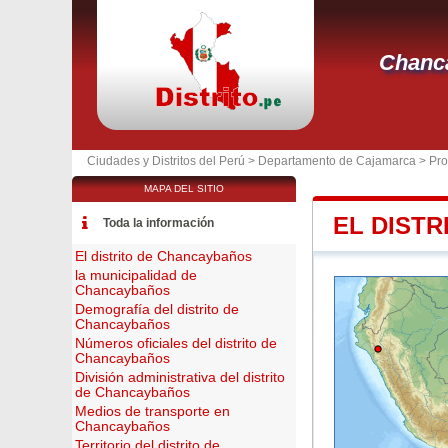
Chanc
Ciudades y Distritos del Perú >
Departamento de Cajamarca
>
Pro
MAPA DEL SITIO
EL DIST
Toda la información
El distrito de Chancaybaños
la municipalidad de
Chancaybaños
Demografía del distrito de
Chancaybaños
Números oficiales del distrito de
Chancaybaños
División administrativa del distrito
de Chancaybaños
Medios de transporte en
Chancaybaños
Territorio del distrito de