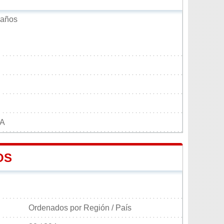
baños
LA
OS
Ordenados por Región / País