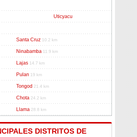
Uticyacu
Santa Cruz
10.2 km
Ninabamba
11.9 km
Lajas
14.7 km
Pulan
19 km
Tongod
21.4 km
Chota
24.2 km
Llama
28.8 km
CIPALES DISTRITOS DE