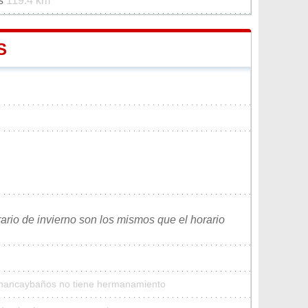
as
119.4 km
S
rario de invierno son los mismos que el horario
 Chancaybaños no tiene hermanamiento