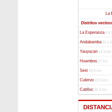
La 
Distritos vecin
La Esperanza
3.6
Andabamba
11.1 
Yauyucan
12.5 km
Huambos
17 km
Sexi
20.6 km
Cutervo
22.5 km
Catilluc
26.9 km
DISTANCI