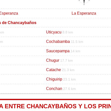
Esperanza
La Esperanza
os de Chancaybaños
Uticyacu
 km
8.8 km
Cochabamba
km
11.5 km
Saucepampa
14 km
Chugur
17.7 km
Catache
21.3 km
Chiguirip
23.1 km
Conchan
27.6 km
A ENTRE CHANCAYBAÑOS Y LOS PRIN