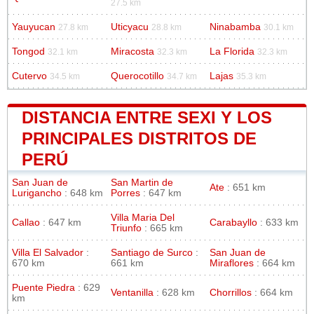
27.5 km
Yauyucan
Uticyacu
Ninabamba
27.8 km
28.8 km
30.1 km
Tongod
Miracosta
La Florida
32.1 km
32.3 km
32.3 km
Cutervo
Querocotillo
Lajas
34.5 km
34.7 km
35.3 km
DISTANCIA ENTRE SEXI Y LOS
PRINCIPALES DISTRITOS DE
PERÚ
San Juan de
San Martin de
Ate
: 651 km
Lurigancho
: 648 km
Porres
: 647 km
Villa Maria Del
Callao
: 647 km
Carabayllo
: 633 km
Triunfo
: 665 km
Villa El Salvador
:
Santiago de Surco
:
San Juan de
670 km
661 km
Miraflores
: 664 km
Puente Piedra
: 629
Ventanilla
: 628 km
Chorrillos
: 664 km
km