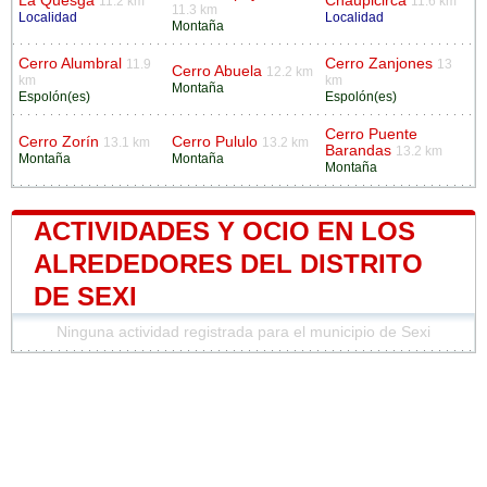
La Quesga
Chaupicirca
11.2 km
11.6 km
11.3 km
Localidad
Localidad
Montaña
Cerro Alumbral
Cerro Zanjones
11.9
13
Cerro Abuela
12.2 km
km
km
Montaña
Espolón(es)
Espolón(es)
Cerro Puente
Cerro Zorín
Cerro Pululo
13.1 km
13.2 km
Barandas
13.2 km
Montaña
Montaña
Montaña
ACTIVIDADES Y OCIO EN LOS
ALREDEDORES DEL DISTRITO
DE SEXI
Ninguna actividad registrada para el municipio de Sexi