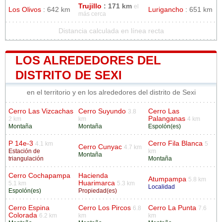
Trujillo
: 171 km
el
Los Olivos
: 642 km
Lurigancho
: 651 km
más cerca
Distancia calculada en línea recta
LOS ALREDEDORES DEL
DISTRITO DE SEXI
en el territorio y en los alrededores del distrito de Sexi
Cerro Las Vizcachas
Cerro Suyundo
Cerro Las
3.8
Palanganas
2 km
km
4 km
Montaña
Montaña
Espolón(es)
P 14e-3
Cerro Fila Blanca
4.1 km
5
Cerro Cunyac
4.7 km
Estación de
km
Montaña
triangulación
Montaña
Cerro Cochapampa
Hacienda
Atumpampa
5.8 km
Huarimarca
5.1 km
5.3 km
Localidad
Espolón(es)
Propiedad(es)
Cerro Espina
Cerro Los Pircos
Cerro La Punta
6.8
7.6
Colorada
6.2 km
km
km