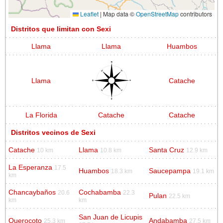
Leaflet
|
Map data ©
OpenStreetMap
contributors
Distritos que limitan con Sexi
Llama
Llama
Huambos
Llama
Catache
La Florida
Catache
Catache
Distritos vecinos de Sexi
Catache
Llama
Santa Cruz
10 km
10.8 km
12.9 km
La Esperanza
17.5
Huambos
Saucepampa
18.3 km
19.1 km
km
Chancaybaños
Cochabamba
20.6
22.3
Pulan
22.5 km
km
km
San Juan de Licupis
Querocoto
Andabamba
25.3 km
27.5 km