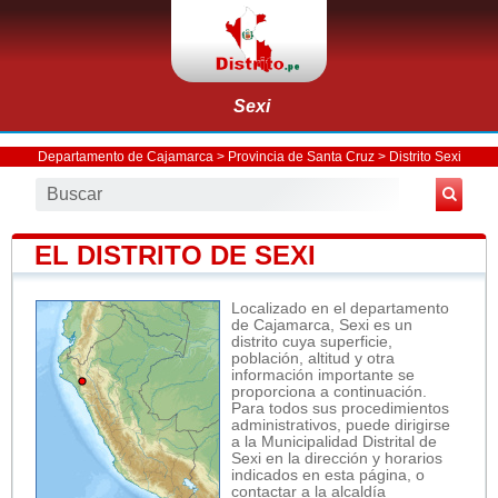
Sexi
Departamento de Cajamarca
>
Provincia de Santa Cruz
>
Distrito Sexi
EL DISTRITO DE SEXI
Localizado en el departamento
de Cajamarca, Sexi es un
distrito cuya superficie,
población, altitud y otra
información importante se
proporciona a continuación.
Para todos sus procedimientos
administrativos, puede dirigirse
a la Municipalidad Distrital de
Sexi en la dirección y horarios
indicados en esta página, o
contactar a la alcaldía