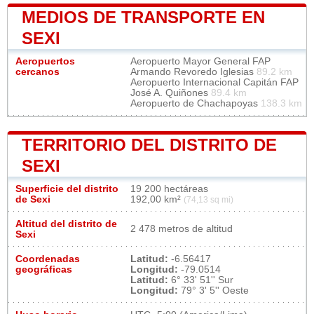
MEDIOS DE TRANSPORTE EN
SEXI
Aeropuertos
Aeropuerto Mayor General FAP
cercanos
Armando Revoredo Iglesias
89.2 km
Aeropuerto Internacional Capitán FAP
José A. Quiñones
89.4 km
Aeropuerto de Chachapoyas
138.3 km
TERRITORIO DEL DISTRITO DE
SEXI
Superficie del distrito
19 200 hectáreas
de Sexi
192,00 km²
(74,13 sq mi)
Altitud del distrito de
2 478 metros de altitud
Sexi
Coordenadas
Latitud:
-6.56417
geográficas
Longitud:
-79.0514
Latitud:
6° 33' 51'' Sur
Longitud:
79° 3' 5'' Oeste