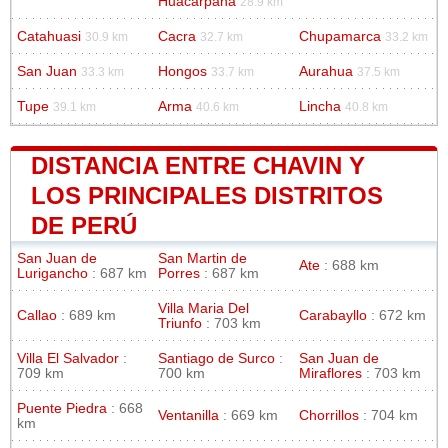
Huacarpana
28.9 km
Catahuasi
Cacra
Chupamarca
30.9 km
32.7 km
33.2 km
San Juan
Hongos
Aurahua
33.3 km
33.7 km
37.5 km
Tupe
Arma
Lincha
39.1 km
40.6 km
40.8 km
DISTANCIA ENTRE CHAVIN Y
LOS PRINCIPALES DISTRITOS
DE PERÚ
San Juan de
San Martin de
Ate
: 688 km
Lurigancho
: 687 km
Porres
: 687 km
Villa Maria Del
Callao
: 689 km
Carabayllo
: 672 km
Triunfo
: 703 km
Villa El Salvador
:
Santiago de Surco
:
San Juan de
709 km
700 km
Miraflores
: 703 km
Puente Piedra
: 668
Ventanilla
: 669 km
Chorrillos
: 704 km
km