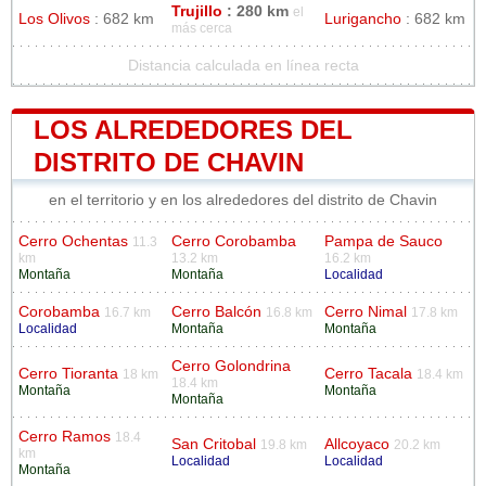
Trujillo
: 280 km
el
Los Olivos
: 682 km
Lurigancho
: 682 km
más cerca
Distancia calculada en línea recta
LOS ALREDEDORES DEL
DISTRITO DE CHAVIN
en el territorio y en los alrededores del distrito de Chavin
Cerro Ochentas
Cerro Corobamba
Pampa de Sauco
11.3
km
13.2 km
16.2 km
Montaña
Montaña
Localidad
Corobamba
Cerro Balcón
Cerro Nimal
16.7 km
16.8 km
17.8 km
Localidad
Montaña
Montaña
Cerro Golondrina
Cerro Tioranta
Cerro Tacala
18 km
18.4 km
18.4 km
Montaña
Montaña
Montaña
Cerro Ramos
18.4
San Critobal
Allcoyaco
19.8 km
20.2 km
km
Localidad
Localidad
Montaña