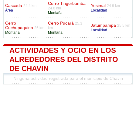
Cerro Tingorbamba
Cascada
Yosimal
24.4 km
24.9 km
24.8 km
Área
Localidad
Montaña
Cerro
Cerro Pucará
25.3
Jatumpampa
25.5 km
Cuchupaquina
25 km
km
Localidad
Montaña
Montaña
ACTIVIDADES Y OCIO EN LOS
ALREDEDORES DEL DISTRITO
DE CHAVIN
Ninguna actividad registrada para el municipio de Chavin