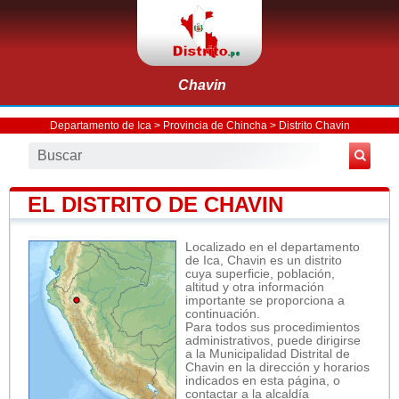
Chavin
Departamento de Ica
>
Provincia de Chincha
>
Distrito Chavin
EL DISTRITO DE CHAVIN
Localizado en el departamento
de Ica, Chavin es un distrito
cuya superficie, población,
altitud y otra información
importante se proporciona a
continuación.
Para todos sus procedimientos
administrativos, puede dirigirse
a la Municipalidad Distrital de
Chavin en la dirección y horarios
indicados en esta página, o
contactar a la alcaldía