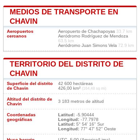
MEDIOS DE TRANSPORTE EN
CHAVIN
Aeropuertos
Aeropuerto de Chachapoyas
33.7 km
cercanos
Aeródromo Rodríguez de Mendoza
63.5 km
Aeródromo Juan Simons Vela
72.9 km
TERRITORIO DEL DISTRITO DE
CHAVIN
Superficie del distrito
42 600 hectáreas
de Chavin
426,00 km²
(164,48 sq mi)
Altitud del distrito de
3 183 metros de altitud
Chavin
Coordenadas
Latitud:
-5.90444
geográficas
Longitud:
-77.7978
Latitud:
5° 54' 16'' Sur
Longitud:
77° 47' 52'' Oeste
Huso horario
UTC
-5:00 (America/Lima)