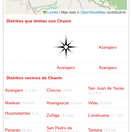
Leaflet
|
Map data ©
OpenStreetMap
contributors
Distritos que limitan con Chavin
Azangaro
Azangaro
Azangaro
Distritos vecinos de Chavin
San Juan de Yanac
Azangaro
Chocos
11.9 km
19 km
20.2 km
Madean
Huangascar
Viñac
20.9 km
21.6 km
21.8 km
Huamatambo
25.6
Zuñiga
Lunahuana
26.9 km
27.7 km
km
San Pedro de
Pacaran
Tantara
28 km
29.1 km