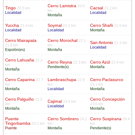
Cerro Lamistra
20.6
Tingo
Cacsal
20.5 km
21.2 km
km
Localidad
Localidad
Montaña
Yuccha
Soymal
Cerro Shañi
21.4 km
21.5 km
21.6 km
Localidad
Localidad
Montaña
Cerro Mairapata
Cerro Morochal
22.1
San Antonio
22.1 km
21.8 km
km
Localidad
Espolón(es)
Montaña
Cerro Lahuaña
22.2
Cerro Reyna
Cerro Azúl
22.3 km
22.4 km
km
Pendiente(s)
Montaña
Montaña
Cerro Caparina
Lambraschupa
Cerro Paclasurco
22.7
22.9
km
km
23.1 km
Montaña
Localidad
Montaña
Cerro Palguiño
Cerro Concepción
23.5
Cajimal
23.5 km
km
23.6 km
Localidad
Montaña
Montaña
Puente
Cerro Sombrero
Cerro Suspirana
24.2
24.4
Tingorbamba
24.2 km
km
km
Puente
Montaña
Pendiente(s)