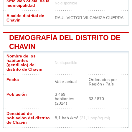
Sitio web oficial de la
No disponible
municipalidad
Alcalde distrital de
RAUL VICTOR VILCAMIZA GUERRA
Chavin
DEMOGRAFÍA DEL DISTRITO DE
CHAVIN
Nombre de los
habitantes
No disponible
(gentilicio) del
distrito de Chavin
Fecha
Ordenados por
Valor actual
Región / País
Población
3 469
habitantes
33 / 870
(2024)
Densidad de
población del distrito
8,1 hab./km²
(21,1 pop/sq mi)
de Chavin