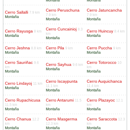
Montaña
Montaña
Cerro Peruschuna
Cerro Jatuncancha
Cerro Sallalli
7.9 km
7.9 km
7.9 km
Montaña
Montaña
Montaña
Cerro Cuncainioj
8.3
Cerro Rayusga
Cerro Huincuy
8 km
8.4 km
km
Montaña
Montaña
Montaña
Cerro Jeshna
Cerro Pila
Cerro Puccha
8.8 km
9 km
9 km
Montaña
Montaña
Montaña
Cerro Sauriñac
Cerro Totorocco
9.6
10
Cerro Sayhua
9.6 km
km
km
Montaña
Montaña
Montaña
Cerro Iscaypunta
Cerro Auquichanca
Cerro Lindayoj
11 km
11.1 km
11.4 km
Montaña
Montaña
Montaña
Cerro Rupachicusa
Cerro Antarumi
Cerro Plazayoc
11.5
12.1
11.5 km
km
km
Montaña
Montaña
Montaña
Cerro Chanua
Cerro Masgerma
Cerro Saraccota
12.2
12.3
km
12.3 km
km
Montaña
Montaña
Montaña