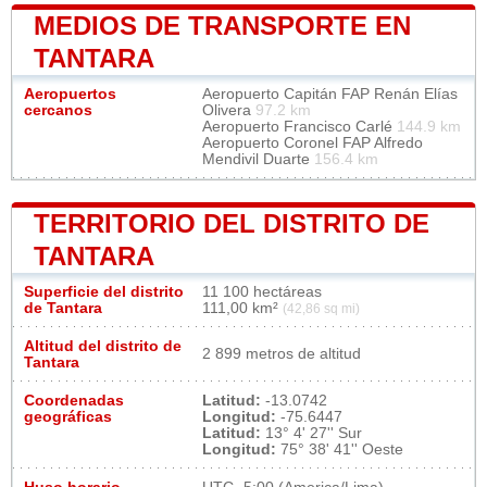
MEDIOS DE TRANSPORTE EN
TANTARA
Aeropuertos
Aeropuerto Capitán FAP Renán Elías
cercanos
Olivera
97.2 km
Aeropuerto Francisco Carlé
144.9 km
Aeropuerto Coronel FAP Alfredo
Mendivil Duarte
156.4 km
TERRITORIO DEL DISTRITO DE
TANTARA
Superficie del distrito
11 100 hectáreas
de Tantara
111,00 km²
(42,86 sq mi)
Altitud del distrito de
2 899 metros de altitud
Tantara
Coordenadas
Latitud:
-13.0742
geográficas
Longitud:
-75.6447
Latitud:
13° 4' 27'' Sur
Longitud:
75° 38' 41'' Oeste