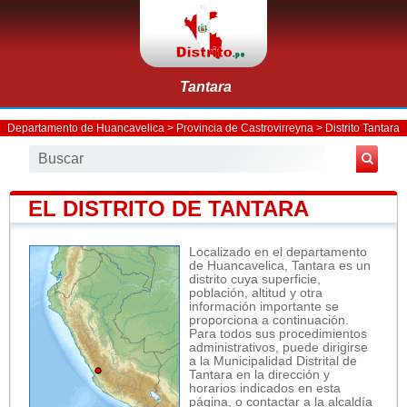
Tantara
Departamento de Huancavelica
>
Provincia de Castrovirreyna
>
Distrito Tantara
EL DISTRITO DE TANTARA
Localizado en el departamento
de Huancavelica, Tantara es un
distrito cuya superficie,
población, altitud y otra
información importante se
proporciona a continuación.
Para todos sus procedimientos
administrativos, puede dirigirse
a la Municipalidad Distrital de
Tantara en la dirección y
horarios indicados en esta
página, o contactar a la alcaldía