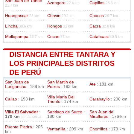
San Juan de Yanac
Azangaro
Capillas
22.4 km
26.8 km
21.7 km
Huangascar
Chavin
Chocos
28 km
29.1 km
29.7 km
Lincha
Hongos
Cacra
30.6 km
32 km
32.8 km
Mollepampa
Cocas
Catahuasi
36.7 km
37 km
40.5 km
DISTANCIA ENTRE TANTARA Y
LOS PRINCIPALES DISTRITOS
DE PERÚ
San Juan de
San Martin de
Ate
: 181 km
Lurigancho
: 188 km
Porres
: 193 km
Villa Maria Del
Callao
: 198 km
Carabayllo
: 200 km
Triunfo
: 174 km
Villa El Salvador
:
Santiago de Surco
:
San Juan de
170 km
180 km
Miraflores
: 176 km
el más cerca
Puente Piedra
: 206
Ventanilla
: 209 km
Chorrillos
: 179 km
km