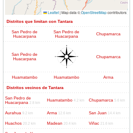
Leaflet
|
Map data ©
OpenStreetMap
contributors
Distritos que limitan con Tantara
San Pedro de
San Pedro de
Chupamarca
Huacarpana
Huacarpana
San Pedro de
Chupamarca
Huacarpana
Huamatambo
Huamatambo
Arma
Distritos vecinos de Tantara
San Pedro de
Huamatambo
Chupamarca
4.2 km
5.6 km
Huacarpana
2.8 km
Aurahua
Arma
San Juan
9.2 km
12.6 km
14.4 km
Huachos
Madean
Viñac
20.2 km
20.4 km
21.6 km