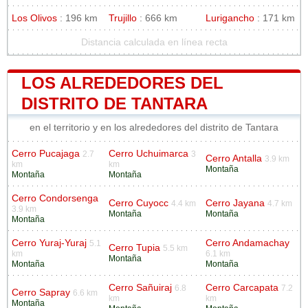
Los Olivos
: 196 km
Trujillo
: 666 km
Lurigancho
: 171 km
Distancia calculada en línea recta
LOS ALREDEDORES DEL
DISTRITO DE TANTARA
en el territorio y en los alrededores del distrito de Tantara
Cerro Pucajaga
Cerro Uchuimarca
2.7
3
Cerro Antalla
3.9 km
km
km
Montaña
Montaña
Montaña
Cerro Condorsenga
Cerro Cuyocc
Cerro Jayana
4.4 km
4.7 km
3.9 km
Montaña
Montaña
Montaña
Cerro Yuraj-Yuraj
Cerro Andamachay
5.1
Cerro Tupia
5.5 km
km
6.1 km
Montaña
Montaña
Montaña
Cerro Sañuiraj
Cerro Carcapata
6.8
7.2
Cerro Sapray
6.6 km
km
km
Montaña