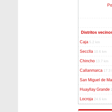
Po
Distritos vecino
Caja
5.2 km
Secclla
10.6 km
Chincho
13.7 km
Callanmarca
17.3
San Miguel de M
Huayllay Grande
Locroja
24.6 km