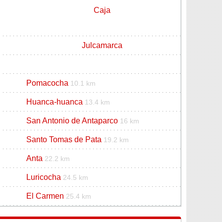
Caja
Julcamarca
Pomacocha
10.1 km
Huanca-huanca
13.4 km
San Antonio de Antaparco
16 km
Santo Tomas de Pata
19.2 km
Anta
22.2 km
Luricocha
24.5 km
El Carmen
25.4 km