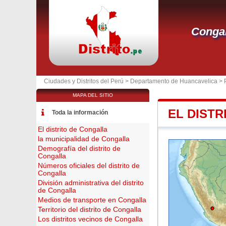
Congal
Ciudades y Distritos del Perú >
Departamento de Huancavelica
>
MAPA DEL SITIO
EL DIST
Toda la información
El distrito de Congalla
la municipalidad de Congalla
Demografía del distrito de
Congalla
Números oficiales del distrito de
Congalla
División administrativa del distrito
de Congalla
Medios de transporte en Congalla
Territorio del distrito de Congalla
Los distritos vecinos de Congalla