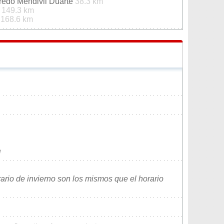
redo Mendivil Duarte
38.3 km
s
149.3 km
é
168.6 km
e
rario de invierno son los mismos que el horario