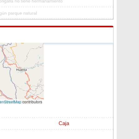
Congalla no tiene hermanamiento
gún parque natural
enStreetMap
contributors
Caja