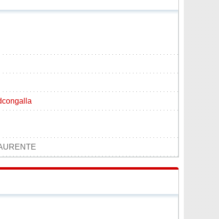
dcongalla
LAURENTE