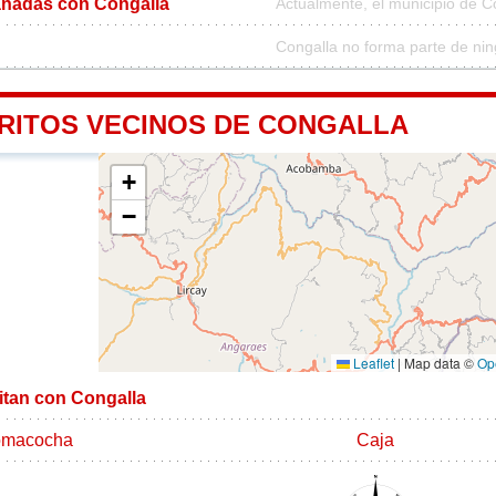
nadas con Congalla
Actualmente, el municipio de 
Congalla no forma parte de nin
TRITOS VECINOS DE CONGALLA
+
−
Leaflet
|
Map data ©
Op
mitan con Congalla
macocha
Caja