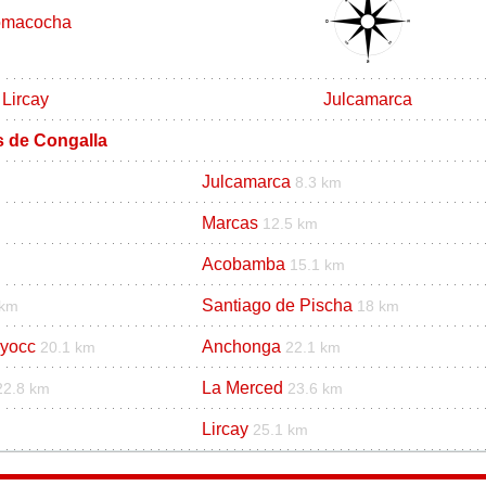
macocha
Lircay
Julcamarca
s de Congalla
Julcamarca
8.3 km
Marcas
12.5 km
Acobamba
15.1 km
Santiago de Pischa
 km
18 km
ayocc
Anchonga
20.1 km
22.1 km
La Merced
22.8 km
23.6 km
Lircay
25.1 km