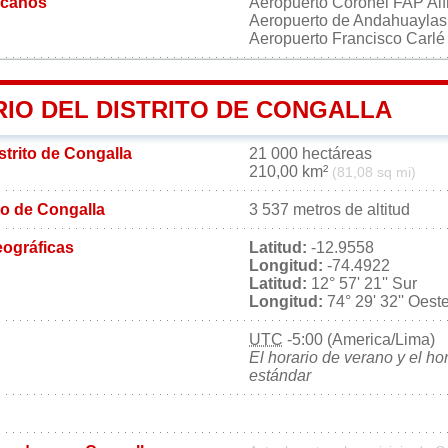
rcanos
Aeropuerto Coronel FAP Alf
Aeropuerto de Andahuayla
Aeropuerto Francisco Carl
RIO DEL DISTRITO DE CONGALLA
istrito de Congalla
21 000 hectáreas
210,00 km²
(81,08 sq mi)
ito de Congalla
3 537 metros de altitud
ográficas
Latitud:
-12.9558
Longitud:
-74.4922
Latitud:
12° 57' 21'' Sur
Longitud:
74° 29' 32'' Oest
UTC
-5:00 (America/Lima)
El horario de verano y el ho
estándar