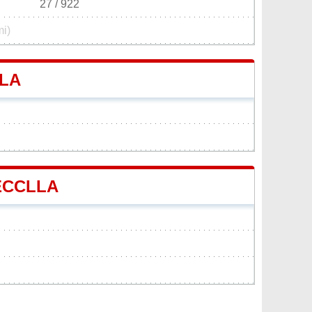
27 / 922
mi)
LLA
SECCLLA