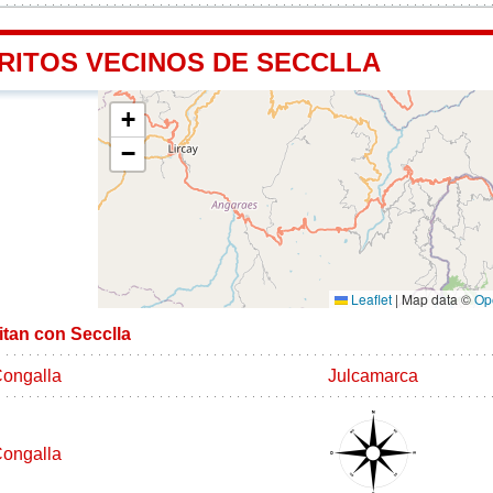
TRITOS VECINOS DE SECCLLA
+
−
Leaflet
|
Map data ©
Op
mitan con Secclla
ongalla
Julcamarca
ongalla