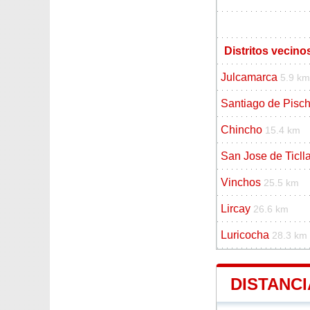
Distritos vecino
Julcamarca
5.9 km
Santiago de Pisc
Chincho
15.4 km
San Jose de Ticll
Vinchos
25.5 km
Lircay
26.6 km
Luricocha
28.3 km
DISTANCI