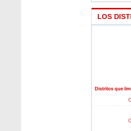
LOS DIS
Distritos que li
C
C