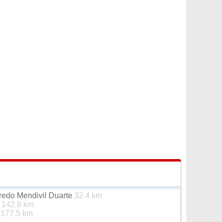
redo Mendivil Duarte
32.4 km
s
142.8 km
é
177.5 km