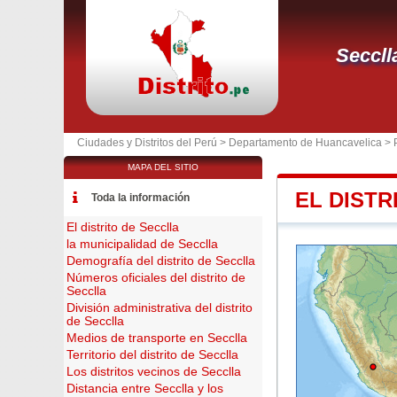
Seccll
Ciudades y Distritos del Perú >
Departamento de Huancavelica
>
MAPA DEL SITIO
EL DISTR
Toda la información
El distrito de Secclla
la municipalidad de Secclla
Demografía del distrito de Secclla
Números oficiales del distrito de
Secclla
División administrativa del distrito
de Secclla
Medios de transporte en Secclla
Territorio del distrito de Secclla
Los distritos vecinos de Secclla
Distancia entre Secclla y los