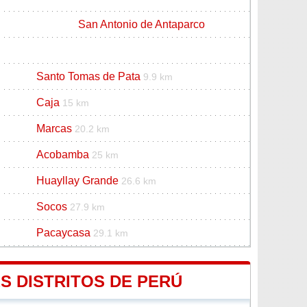
San Antonio de Antaparco
Santo Tomas de Pata
9.9 km
Caja
15 km
Marcas
20.2 km
Acobamba
25 km
Huayllay Grande
26.6 km
Socos
27.9 km
Pacaycasa
29.1 km
S DISTRITOS DE PERÚ