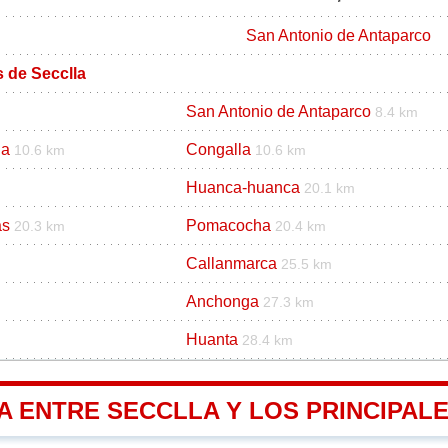
San Antonio de Antaparco
s de Secclla
San Antonio de Antaparco
8.4 km
ha
Congalla
10.6 km
10.6 km
Huanca-huanca
20.1 km
as
Pomacocha
20.3 km
20.4 km
Callanmarca
25.5 km
Anchonga
27.3 km
Huanta
28.4 km
A ENTRE SECCLLA Y LOS PRINCIPALE