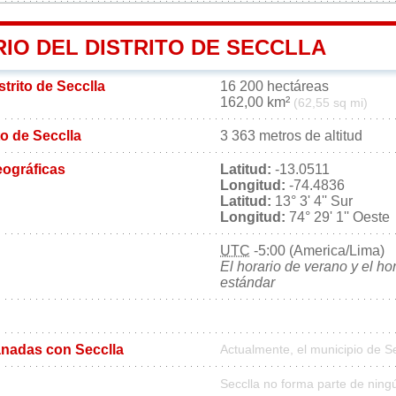
IO DEL DISTRITO DE SECCLLA
strito de Secclla
16 200 hectáreas
162,00 km²
(62,55 sq mi)
ito de Secclla
3 363 metros de altitud
ográficas
Latitud:
-13.0511
Longitud:
-74.4836
Latitud:
13° 3' 4'' Sur
Longitud:
74° 29' 1'' Oeste
UTC
-5:00 (America/Lima)
El horario de verano y el ho
estándar
nadas con Secclla
Actualmente, el municipio de S
Secclla no forma parte de ning