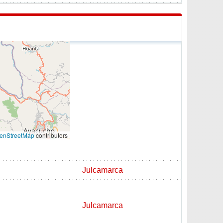
enStreetMap
contributors
Julcamarca
Julcamarca