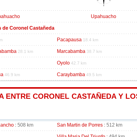
pahuacho
Upahuacho
os de Coronel Castañeda
Pacapausa
km
18.4 km
pabamba
Marcabamba
28.1 km
38.7 km
Oyolo
42.7 km
ua
Caraybamba
46.9 km
49.5 km
IA ENTRE CORONEL CASTAÑEDA Y LOS
gancho
: 508 km
San Martin de Porres
: 512 km
Villa Maria Del Triunfo
: 494 km