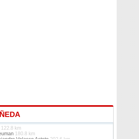
AÑEDA
s
122.8 km
Neuman
180.8 km