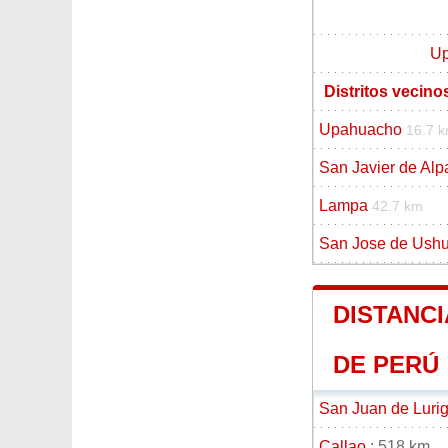
U
Distritos vecin
Upahuacho
16.7 
San Javier de Al
Lampa
42.7 km
San Jose de Ush
DISTANC
DE PERÚ
San Juan de Luri
Callao
: 518 km