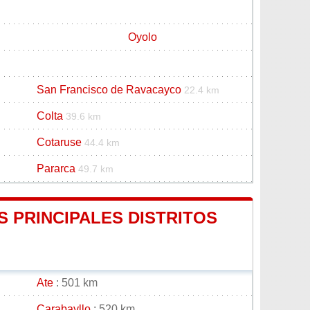
Oyolo
San Francisco de Ravacayco
22.4 km
Colta
39.6 km
Cotaruse
44.4 km
Pararca
49.7 km
 PRINCIPALES DISTRITOS
Ate
: 501 km
Carabayllo
: 520 km