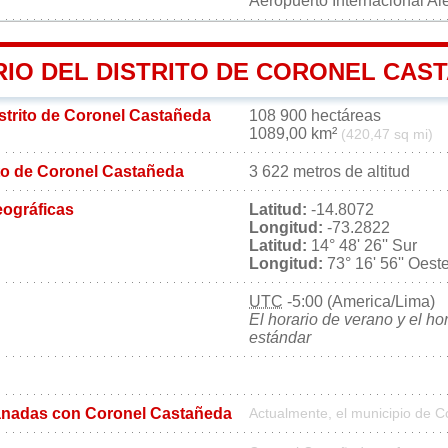
Aeropuerto Internacional Al
RIO DEL DISTRITO DE CORONEL CAS
istrito de Coronel Castañeda
108 900 hectáreas
1089,00 km²
(420,47 sq mi)
rito de Coronel Castañeda
3 622 metros de altitud
ográficas
Latitud:
-14.8072
Longitud:
-73.2822
Latitud:
14° 48' 26'' Sur
Longitud:
73° 16' 56'' Oest
UTC
-5:00 (America/Lima)
El horario de verano y el ho
estándar
nadas con Coronel Castañeda
Actualmente, el municipio de 