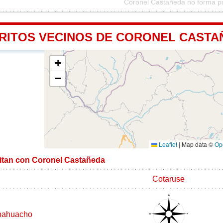
Coronel Castañeda no forma pa
TRITOS VECINOS DE CORONEL CASTA
+
−
Leaflet
|
Map data ©
Op
imitan con Coronel Castañeda
Cotaruse
pahuacho