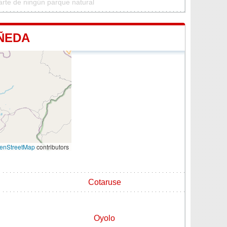
rte de ningún parque natural
ÑEDA
enStreetMap
contributors
Cotaruse
Oyolo