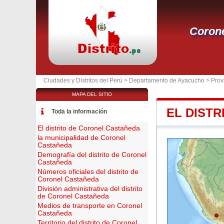
Coron
Ciudades y Distritos del Perú >
Departamento de Ayacucho
>
Prov
MAPA DEL SITIO
EL DIST
Toda la información
El distrito de Coronel Castañeda
la municipalidad de Coronel
Castañeda
Demografía del distrito de Coronel
Castañeda
Números oficiales del distrito de
Coronel Castañeda
División administrativa del distrito
de Coronel Castañeda
Medios de transporte en Coronel
Castañeda
Territorio del distrito de Coronel