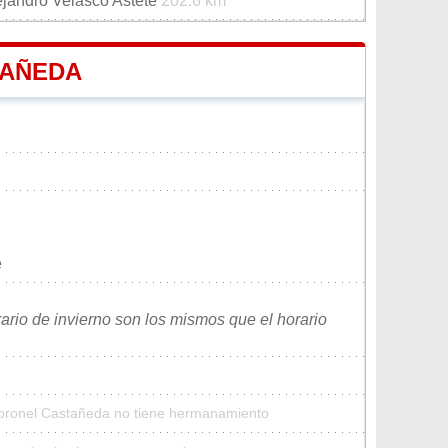
ejandro Velasco Astete
202.6 km
TAÑEDA
e
rario de invierno son los mismos que el horario
Coronel Castañeda no tiene hermanamiento