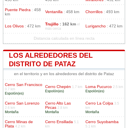
Puente Piedra
: 458
Ventanilla
: 458 km
Chorrillos
: 493 km
km
Trujillo
: 162 km
el
Los Olivos
: 472 km
Lurigancho
: 472 km
más cerca
Distancia calculada en línea recta
LOS ALREDEDORES DEL
DISTRITO DE PATAZ
en el territorio y en los alrededores del distrito de Pataz
Cerro San Francisco
Cerro Chepén
Loma Pucurco
1.7 km
2.5 km
0.7 km
Espolón(es)
Espolón(es)
Espolón(es)
Cerro San Lorenzo
Cerro Alto Las
Cerro La Colpa
3.5
Pircas
2.6 km
2.8 km
km
Montaña
Montaña
Montaña
Cerro Minas de
Cerro Ensillada
Cerro Suyobamba
5.1
Plata
4.2 km
km
5.1 km