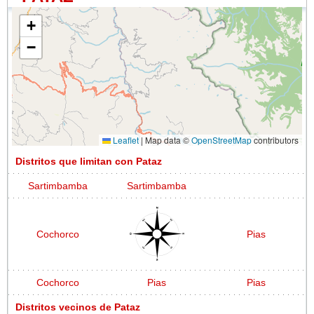
+
−
Leaflet
|
Map data ©
OpenStreetMap
contributors
Distritos que limitan con Pataz
Sartimbamba
Sartimbamba
Cochorco
Pias
Cochorco
Pias
Pias
Distritos vecinos de Pataz