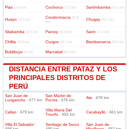
Pias
Cochorco
Sartimbamba
10.9 km
13.8 km
19.1 km
Condormarca
26.6
Huayo
Chugay
24.5 km
30.2 km
km
Sitabamba
Parcoy
Sarin
30.4 km
30.4 km
37.2 km
Chillia
Curgos
Bambamarca
38.8 km
39.5 km
39.9 km
Buldibuyo
Marcabal
44 km
49.3 km
DISTANCIA ENTRE PATAZ Y LOS
PRINCIPALES DISTRITOS DE
PERÚ
San Juan de
San Martin de
Ate
: 478 km
Lurigancho
: 477 km
Porres
: 476 km
Villa Maria Del
Callao
: 479 km
Carabayllo
: 461 km
Triunfo
: 492 km
Villa El Salvador
:
Santiago de Surco
:
San Juan de
498 km
490 km
Miraflores
: 492 km