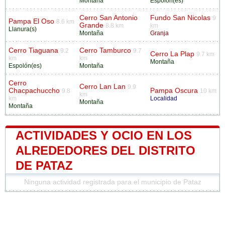
Montaña
Espolón(es)
Cerro San Antonio
Fundo San Nicolas
9
Pampa El Oso
8.6 km
Grande
8.8 km
km
Llanura(s)
Montaña
Granja
Cerro Tiaguana
Cerro Tamburco
9.2
9.7
Cerro La Plap
9.7 km
km
km
Montaña
Espolón(es)
Montaña
Cerro
Cerro Lan Lan
9.9
Chacpachuccho
Pampa Oscura
9.8
10 km
km
km
Localidad
Montaña
Montaña
ACTIVIDADES Y OCIO EN LOS
ALREDEDORES DEL DISTRITO
DE PATAZ
Ninguna actividad registrada para el municipio de Pataz