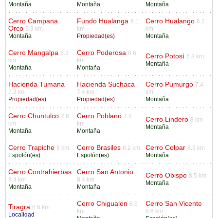
Montaña
Montaña
Montaña
Cerro Campana
Fundo Hualanga
Cerro Hualango
6.1
6.2
Orco
5.3 km
km
km
Montaña
Propiedad(es)
Montaña
Cerro Mangalpa
Cerro Poderosa
6.3
6.6
Cerro Potosí
6.8 km
km
km
Montaña
Montaña
Montaña
Hacienda Tumana
Hacienda Suchaca
Cerro Pumurgo
7.4
7.3 km
7.4 km
km
Propiedad(es)
Propiedad(es)
Montaña
Cerro Chuntulco
Cerro Poblano
7.8
7.8
Cerro Lindero
8 km
km
km
Montaña
Montaña
Montaña
Cerro Trapiche
Cerro Brasiles
Cerro Colpar
8 km
8.2 km
8.3 km
Espolón(es)
Espolón(es)
Montaña
Cerro Contrahierbas
Cerro San Antonio
Cerro Obispo
8.5 km
8.4 km
8.4 km
Montaña
Montaña
Montaña
Cerro Chigualen
Cerro San Vicente
8.6
Tiragra
8.6 km
km
8.6 km
Localidad