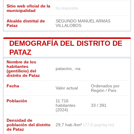
Sitio web oficial de la
No disponible
municipalidad
Alcalde distrital de
SEGUNDO MANUEL ARMAS
Pataz
VILLALOBOS
DEMOGRAFÍA DEL DISTRITO DE
PATAZ
Nombre de los
habitantes
patacino, -na
(gentilicio) del
distrito de Pataz
Fecha
Ordenados por
Valor actual
Región / País
Población
11 716
habitantes
33 / 391
(2024)
Densidad de
población del distrito
29,7 hab./km²
(77,0 pop/sq mi)
de Pataz