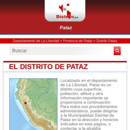
Pataz
Departamento de La Libertad
>
Provincia de Pataz
>
Distrito Pataz
EL DISTRITO DE PATAZ
Localizado en el departamento
de La Libertad, Pataz es un
distrito cuya superficie,
población, altitud y otra
información importante se
proporciona a continuación.
Para todos sus procedimientos
administrativos, puede dirigirse
a la Municipalidad Distrital de
Pataz en la dirección y horarios
indicados en esta página, o
contactar a la alcaldía