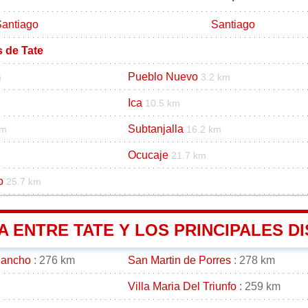
antiago
Santiago
s de Tate
Pueblo Nuevo
m
3.2 km
Ica
m
10.5 km
Subtanjalla
km
16.2 km
Ocucaje
21.7 km
o
25.7 km
A ENTRE TATE Y LOS PRINCIPALES D
gancho
: 276 km
San Martin de Porres
: 278 km
Villa Maria Del Triunfo
: 259 km