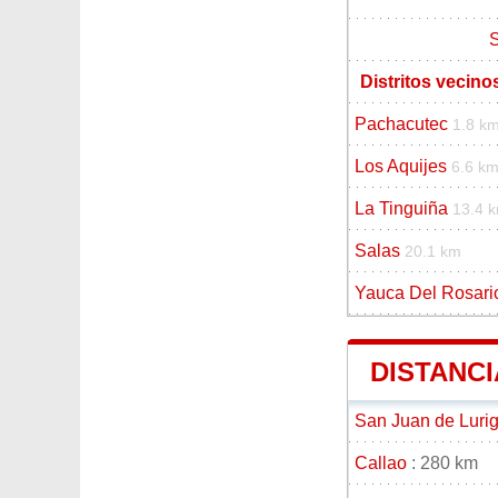
S
Distritos vecino
Pachacutec
1.8 k
Los Aquijes
6.6 k
La Tinguiña
13.4 
Salas
20.1 km
Yauca Del Rosari
DISTANCI
San Juan de Luri
Callao
: 280 km