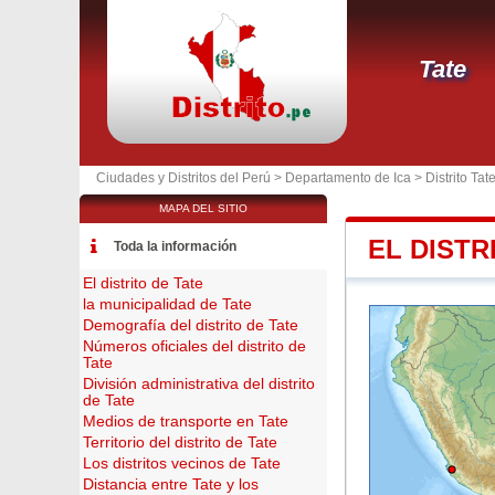
Tate
Ciudades y Distritos del Perú >
Departamento de Ica
>
Distrito Tat
MAPA DEL SITIO
EL DISTR
Toda la información
El distrito de Tate
la municipalidad de Tate
Demografía del distrito de Tate
Números oficiales del distrito de
Tate
División administrativa del distrito
de Tate
Medios de transporte en Tate
Territorio del distrito de Tate
Los distritos vecinos de Tate
Distancia entre Tate y los