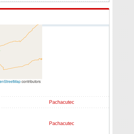
enStreetMap
contributors
Pachacutec
Pachacutec