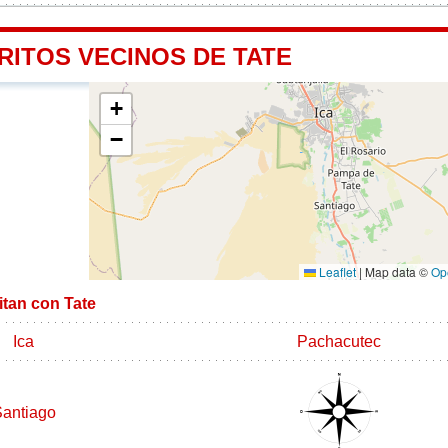
RITOS VECINOS DE TATE
+
−
Leaflet
|
Map data ©
Op
mitan con Tate
Ica
Pachacutec
antiago