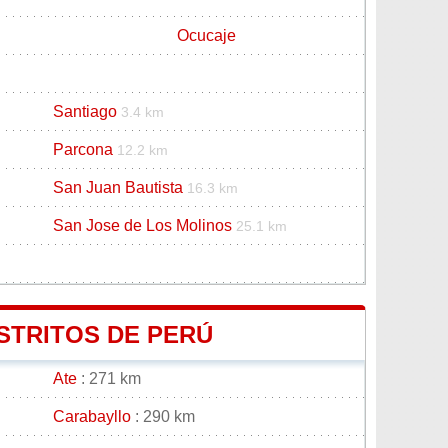
Ocucaje
Santiago
3.4 km
Parcona
12.2 km
San Juan Bautista
16.3 km
San Jose de Los Molinos
25.1 km
ISTRITOS DE PERÚ
Ate
: 271 km
Carabayllo
: 290 km