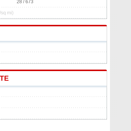
28 / 673
/sq mi)
ATE