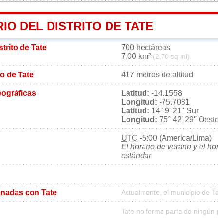
IO DEL DISTRITO DE TATE
strito de Tate
700 hectáreas
7,00 km²
(2,70 sq mi)
ito de Tate
417 metros de altitud
ográficas
Latitud:
-14.1558
Longitud:
-75.7081
Latitud:
14° 9' 21'' Sur
Longitud:
75° 42' 29'' Oest
UTC
-5:00 (America/Lima)
El horario de verano y el ho
estándar
nadas con Tate
Actualmente, el municipio de 
Tate no forma parte de ningún 