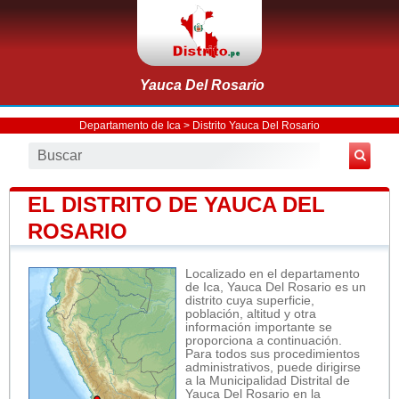
Yauca Del Rosario
Departamento de Ica
>
Distrito Yauca Del Rosario
EL DISTRITO DE YAUCA DEL
ROSARIO
Localizado en el departamento
de Ica, Yauca Del Rosario es un
distrito cuya superficie,
población, altitud y otra
información importante se
proporciona a continuación.
Para todos sus procedimientos
administrativos, puede dirigirse
a la Municipalidad Distrital de
Yauca Del Rosario en la