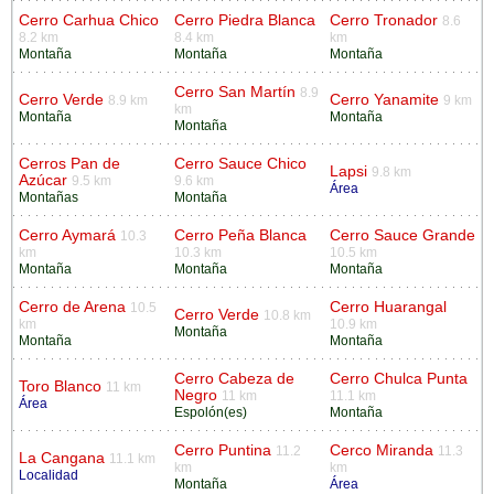
Cerro Carhua Chico
Cerro Piedra Blanca
Cerro Tronador
8.6
8.2 km
8.4 km
km
Montaña
Montaña
Montaña
Cerro San Martín
8.9
Cerro Verde
Cerro Yanamite
8.9 km
9 km
km
Montaña
Montaña
Montaña
Cerros Pan de
Cerro Sauce Chico
Lapsi
9.8 km
Azúcar
9.5 km
9.6 km
Área
Montañas
Montaña
Cerro Aymará
Cerro Peña Blanca
Cerro Sauce Grande
10.3
km
10.3 km
10.5 km
Montaña
Montaña
Montaña
Cerro de Arena
Cerro Huarangal
10.5
Cerro Verde
10.8 km
km
10.9 km
Montaña
Montaña
Montaña
Cerro Cabeza de
Cerro Chulca Punta
Toro Blanco
11 km
Negro
11 km
11.1 km
Área
Espolón(es)
Montaña
Cerro Puntina
Cerco Miranda
11.2
11.3
La Cangana
11.1 km
km
km
Localidad
Montaña
Área