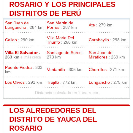
ROSARIO Y LOS PRINCIPALES
DISTRITOS DE PERÚ
San Juan de
San Martin de
Ate
: 279 km
Lurigancho
: 284 km
Porres
: 287 km
Villa Maria Del
Callao
: 290 km
Carabayllo
: 298 km
Triunfo
: 268 km
Villa El Salvador
:
Santiago de Surco
:
San Juan de
263 km
273 km
Miraflores
: 269 km
el más cerca
Puente Piedra
: 303
Ventanilla
: 305 km
Chorrillos
: 271 km
km
Los Olivos
: 291 km
Trujillo
: 772 km
Lurigancho
: 275 km
Distancia calculada en línea recta
LOS ALREDEDORES DEL
DISTRITO DE YAUCA DEL
ROSARIO