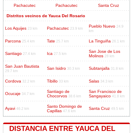
Pachacutec
Pachacutec
Santa Cruz
Distritos vecinos de Yauca Del Rosario
Pueblo Nuevo
24.9
Los Aquijes
Pachacutec
23 km
23.9 km
km
Parcona
Tate
La Tinguiña
25.4 km
25.7 km
26.1 km
San Jose de Los
Santiago
Ica
27.4 km
27.5 km
Molinos
28 km
San Juan Bautista
San Isidro
Subtanjalla
30.3 km
31.8 km
29.7 km
Cordova
Tibillo
Salas
32.2 km
33 km
34.3 km
Santiago de
San Francisco de
Ocucaje
34.7 km
Chocorvos
Sangayaico
38.6 km
41.8 km
Santo Domingo de
Ayavi
Santa Cruz
46.2 km
49.5 km
Capillas
47.6 km
DISTANCIA ENTRE YAUCA DEL