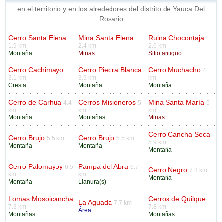
en el territorio y en los alrededores del distrito de Yauca Del
Rosario
Cerro Santa Elena
Mina Santa Elena
Ruina Chocontaja
1.9 km
2.4 km
2.6 km
Montaña
Minas
Sitio antiguo
Cerro Cachimayo
Cerro Piedra Blanca
Cerro Muchacho
4
3.1 km
3.9 km
km
Cresta
Montaña
Montaña
Cerro de Carhua
Cerros Misioneros
Mina Santa María
4.4
5
5
km
km
km
Montaña
Montañas
Minas
Cerro Cancha Seca
Cerro Brujo
Cerro Brujo
5.5 km
5.5 km
5.9 km
Montaña
Montaña
Montaña
Cerro Palomayoy
Pampa del Abra
6.5
6.7
Cerro Negro
7.3 km
km
km
Montaña
Montaña
Llanura(s)
Lomas Mosoicancha
Cerros de Quilque
La Aguada
7.7 km
7.3 km
7.8 km
Área
Montañas
Montañas