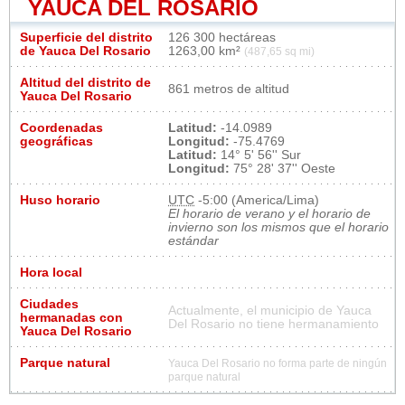
YAUCA DEL ROSARIO
Superficie del distrito
126 300 hectáreas
de Yauca Del Rosario
1263,00 km²
(487,65 sq mi)
Altitud del distrito de
861 metros de altitud
Yauca Del Rosario
Coordenadas
Latitud:
-14.0989
geográficas
Longitud:
-75.4769
Latitud:
14° 5' 56'' Sur
Longitud:
75° 28' 37'' Oeste
Huso horario
UTC
-5:00 (America/Lima)
El horario de verano y el horario de
invierno son los mismos que el horario
estándar
Hora local
Ciudades
Actualmente, el municipio de Yauca
hermanadas con
Del Rosario no tiene hermanamiento
Yauca Del Rosario
Parque natural
Yauca Del Rosario no forma parte de ningún
parque natural