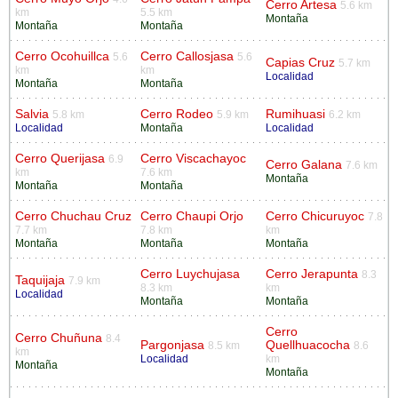
Cerro Artesa
5.6 km
km
5.5 km
Montaña
Montaña
Montaña
Cerro Ocohuillca
Cerro Callosjasa
5.6
5.6
Capias Cruz
5.7 km
km
km
Localidad
Montaña
Montaña
Salvia
Cerro Rodeo
Rumihuasi
5.8 km
5.9 km
6.2 km
Localidad
Montaña
Localidad
Cerro Querijasa
Cerro Viscachayoc
6.9
Cerro Galana
7.6 km
km
7.6 km
Montaña
Montaña
Montaña
Cerro Chuchau Cruz
Cerro Chaupi Orjo
Cerro Chicuruyoc
7.8
7.7 km
7.8 km
km
Montaña
Montaña
Montaña
Cerro Luychujasa
Cerro Jerapunta
8.3
Taquijaja
7.9 km
8.3 km
km
Localidad
Montaña
Montaña
Cerro
Cerro Chuñuna
8.4
Pargonjasa
Quellhuacocha
8.5 km
8.6
km
Localidad
km
Montaña
Montaña