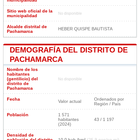
municipalidad
Sitio web oficial de la
No disponible
municipalidad
Alcalde distrital de
HEBER QUISPE BAUTISTA
Pachamarca
DEMOGRAFÍA DEL DISTRITO DE
PACHAMARCA
Nombre de los
habitantes
(gentilicio) del
No disponible
distrito de
Pachamarca
Fecha
Ordenados por
Valor actual
Región / País
Población
1 571
habitantes
43 / 1 197
(2024)
Densidad de
población del distrito
10,0 hab./km²
(25,9 pop/sq mi)