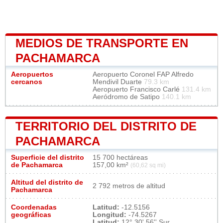
MEDIOS DE TRANSPORTE EN
PACHAMARCA
Aeropuertos
Aeropuerto Coronel FAP Alfredo
cercanos
Mendivil Duarte
79.3 km
Aeropuerto Francisco Carlé
131.4 km
Aeródromo de Satipo
140.1 km
TERRITORIO DEL DISTRITO DE
PACHAMARCA
Superficie del distrito
15 700 hectáreas
de Pachamarca
157,00 km²
(60,62 sq mi)
Altitud del distrito de
2 792 metros de altitud
Pachamarca
Coordenadas
Latitud:
-12.5156
geográficas
Longitud:
-74.5267
Latitud:
12° 30' 56'' Sur