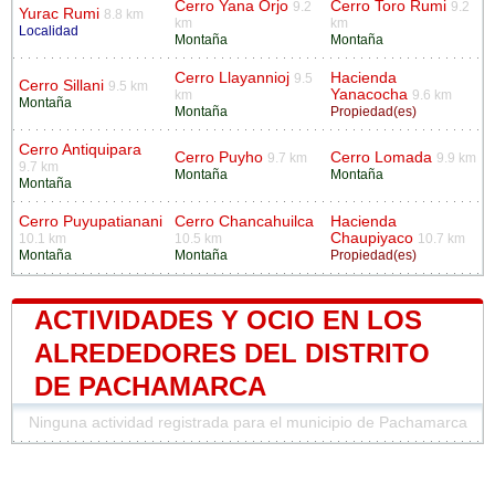
Cerro Yana Orjo
Cerro Toro Rumi
9.2
9.2
Yurac Rumi
8.8 km
km
km
Localidad
Montaña
Montaña
Cerro Llayannioj
Hacienda
9.5
Cerro Sillani
9.5 km
Yanacocha
km
9.6 km
Montaña
Montaña
Propiedad(es)
Cerro Antiquipara
Cerro Puyho
Cerro Lomada
9.7 km
9.9 km
9.7 km
Montaña
Montaña
Montaña
Cerro Puyupatianani
Cerro Chancahuilca
Hacienda
Chaupiyaco
10.1 km
10.5 km
10.7 km
Montaña
Montaña
Propiedad(es)
ACTIVIDADES Y OCIO EN LOS
ALREDEDORES DEL DISTRITO
DE PACHAMARCA
Ninguna actividad registrada para el municipio de Pachamarca