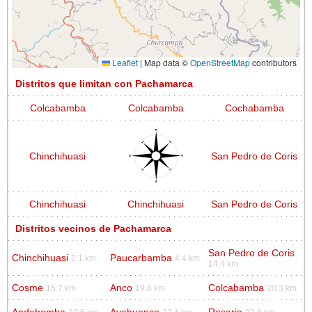
Leaflet
|
Map data ©
OpenStreetMap
contributors
Distritos que limitan con Pachamarca
Colcabamba
Colcabamba
Cochabamba
Chinchihuasi
San Pedro de Coris
Chinchihuasi
Chinchihuasi
San Pedro de Coris
Distritos vecinos de Pachamarca
San Pedro de Coris
Chinchihuasi
Paucarbamba
2.1 km
4.4 km
14.4 km
Cosme
Anco
Colcabamba
15.7 km
19.8 km
20.3 km