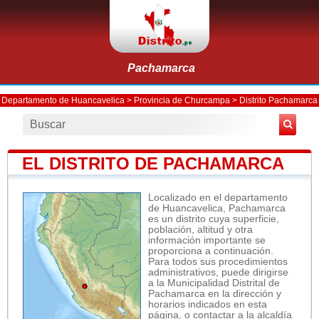
Pachamarca
Departamento de Huancavelica
>
Provincia de Churcampa
>
Distrito Pachamarca
EL DISTRITO DE PACHAMARCA
Localizado en el departamento
de Huancavelica, Pachamarca
es un distrito cuya superficie,
población, altitud y otra
información importante se
proporciona a continuación.
Para todos sus procedimientos
administrativos, puede dirigirse
a la Municipalidad Distrital de
Pachamarca en la dirección y
horarios indicados en esta
página, o contactar a la alcaldía