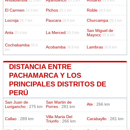
Andabamba
Ayahuanco
Rosario
22.5 km
23.1 km
23.9 km
El Carmen
Pichos
Roble
24.3 km
25.1 km
26.5 km
Locroja
Paucara
Churcampa
26.7 km
28.6 km
29.2 km
San Miguel de
Anta
La Merced
35.4 km
35.5 km
Mayocc
35.6 km
Cochabamba
35.9
Acobamba
Lambras
36.8 km
36.8 km
km
DISTANCIA ENTRE
PACHAMARCA Y LOS
PRINCIPALES DISTRITOS DE
PERÚ
San Juan de
San Martin de
Ate
: 266 km
Lurigancho
: 275 km
Porres
: 281 km
Villa Maria Del
Callao
: 289 km
Carabayllo
: 281 km
Triunfo
: 266 km