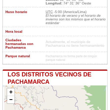
Longitud:
74° 31' 36'' Oeste
Huso horario
UTC
-5:00 (America/Lima)
El horario de verano y el horario de
invierno son los mismos que el horario
estándar
Hora local
Ciudades
Actualmente, el municipio de
hermanadas con
Pachamarca no tiene hermanamiento
Pachamarca
Parque natural
Pachamarca no forma parte de ningún
parque natural
LOS DISTRITOS VECINOS DE
PACHAMARCA
+
−