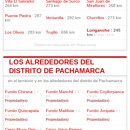
Villa El Salvador
:
Santiago de Surco
:
San Juan de
264 km
273 km
Miraflores
: 268 km
Puente Piedra
: 287
Ventanilla
: 292 km
Chorrillos
: 273 km
km
Lurigancho
: 245
Los Olivos
: 283 km
Trujillo
: 696 km
km
el más cerca
Distancia calculada en línea recta
LOS ALREDEDORES DEL
DISTRITO DE PACHAMARCA
en el territorio y en los alrededores del distrito de Pachamarca
Fundo Chirana
Fundo Manchil
Fundo Coyllorpanca
1.5
2.9
km
km
2.9 km
Propiedad(es)
Propiedad(es)
Propiedad(es)
Fundo Quiscapata
Fundo Maldivia
Fundo Joripata
3.9
4.1
3.6 km
km
km
Propiedad(es)
Propiedad(es)
Propiedad(es)
Cerro Muyo Orjo
Cerro Jatun Pampa
4.6