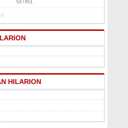
53 / 851
mi)
ILARION
AN HILARION