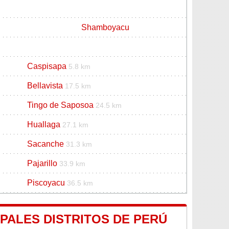
Shamboyacu
Caspisapa
5.8 km
Bellavista
17.5 km
Tingo de Saposoa
24.5 km
Huallaga
27.1 km
Sacanche
31.3 km
Pajarillo
33.9 km
Piscoyacu
36.5 km
IPALES DISTRITOS DE PERÚ