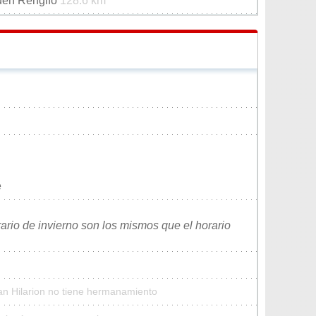
uen Rengifo
128.6 km
e
rario de invierno son los mismos que el horario
an Hilarion no tiene hermanamiento