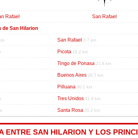
n Rafael
San Rafael
s de San Hilarion
San Rafael
 km
3.7 km
Picota
m
15.2 km
Tingo de Ponasa
21.8 km
Buenos Aires
m
26.7 km
Pilluana
30.1 km
Tres Unidos
m
31.8 km
Santa Rosa
km
35.2 km
A ENTRE SAN HILARION Y LOS PRINC