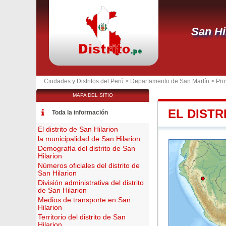
San Hi
Ciudades y Distritos del Perú >
Departamento de San Martín
>
Pro
MAPA DEL SITIO
EL DISTR
Toda la información
El distrito de San Hilarion
la municipalidad de San Hilarion
Demografía del distrito de San
Hilarion
Números oficiales del distrito de
San Hilarion
División administrativa del distrito
de San Hilarion
Medios de transporte en San
Hilarion
Territorio del distrito de San
Hilarion