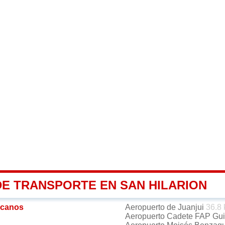
DE TRANSPORTE EN SAN HILARION
rcanos
Aeropuerto de Juanjui
36.8
Aeropuerto Cadete FAP Guil