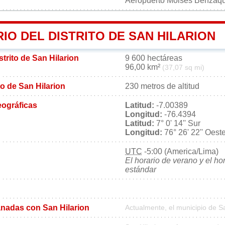
Aeropuerto Moisés Benzaq
IO DEL DISTRITO DE SAN HILARION
strito de San Hilarion
9 600 hectáreas
96,00 km²
(37,07 sq mi)
ito de San Hilarion
230 metros de altitud
ográficas
Latitud:
-7.00389
Longitud:
-76.4394
Latitud:
7° 0' 14'' Sur
Longitud:
76° 26' 22'' Oest
UTC
-5:00 (America/Lima)
El horario de verano y el ho
estándar
nadas con San Hilarion
Actualmente, el municipio de S