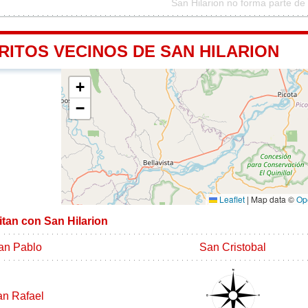
San Hilarion no forma parte de
RITOS VECINOS DE SAN HILARION
+
−
Leaflet
|
Map data ©
Op
mitan con San Hilarion
an Pablo
San Cristobal
n Rafael