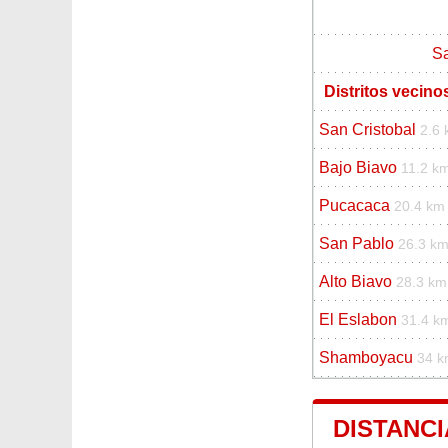
Sa
Distritos vecino
San Cristobal
2.6
Bajo Biavo
11.2 k
Pucacaca
20.4 km
San Pablo
26.3 k
Alto Biavo
28.3 km
El Eslabon
31.4 k
Shamboyacu
34 
DISTANCI