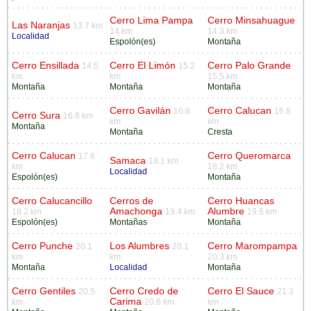
Cerro Lima Pampa
Cerro Minsahuague
Las Naranjas
13.7 km
14 km
14.3 km
Localidad
Espolón(es)
Montaña
Cerro Ensillada
Cerro El Limón
Cerro Palo Grande
14.5
15.2
km
km
15.5 km
Montaña
Montaña
Montaña
Cerro Gavilán
Cerro Calucan
16.8
16.8
Cerro Sura
16.6 km
km
km
Montaña
Montaña
Cresta
Cerro Calucan
Cerro Queromarca
17.6
Samaca
18.1 km
km
18.2 km
Localidad
Espolón(es)
Montaña
Cerro Calucancillo
Cerros de
Cerro Huancas
Amachonga
Alumbre
18.2 km
19.4 km
19.6 km
Espolón(es)
Montañas
Montaña
Cerro Punche
Los Alumbres
Cerro Marompampa
20.1
20.1
km
km
20.3 km
Montaña
Localidad
Montaña
Cerro Gentiles
Cerro Credo de
Cerro El Sauce
20.5
21.3
Carima
km
20.6 km
km