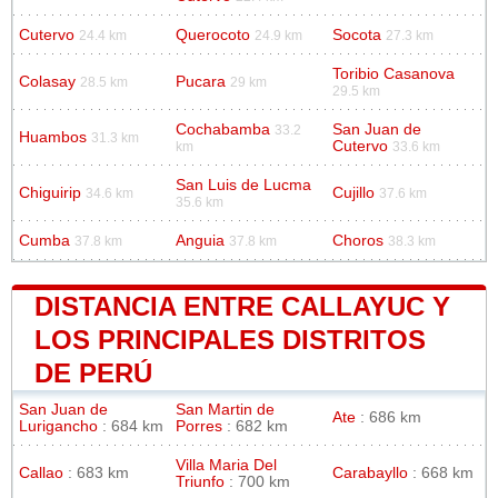
Cutervo
Querocoto
Socota
24.4 km
24.9 km
27.3 km
Toribio Casanova
Colasay
Pucara
28.5 km
29 km
29.5 km
Cochabamba
San Juan de
33.2
Huambos
31.3 km
Cutervo
km
33.6 km
San Luis de Lucma
Chiguirip
Cujillo
34.6 km
37.6 km
35.6 km
Cumba
Anguia
Choros
37.8 km
37.8 km
38.3 km
DISTANCIA ENTRE CALLAYUC Y
LOS PRINCIPALES DISTRITOS
DE PERÚ
San Juan de
San Martin de
Ate
: 686 km
Lurigancho
: 684 km
Porres
: 682 km
Villa Maria Del
Callao
: 683 km
Carabayllo
: 668 km
Triunfo
: 700 km