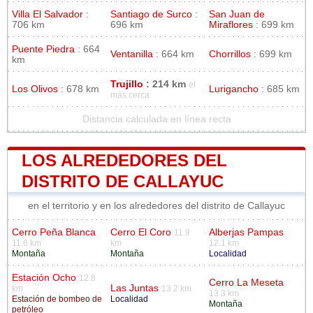
Villa El Salvador
:
Santiago de Surco
:
San Juan de
706 km
696 km
Miraflores
: 699 km
Puente Piedra
: 664
Ventanilla
: 664 km
Chorrillos
: 699 km
km
Trujillo
: 214 km
el
Los Olivos
: 678 km
Lurigancho
: 685 km
más cerca
Distancia calculada en línea recta
LOS ALREDEDORES DEL
DISTRITO DE CALLAYUC
en el territorio y en los alrededores del distrito de Callayuc
Cerro Peña Blanca
Cerro El Coro
Alberjas Pampas
11.9
11.6 km
km
12.1 km
Montaña
Montaña
Localidad
Estación Ocho
12.8
Cerro La Meseta
Las Juntas
km
13.2 km
13.3 km
Estación de bombeo de
Localidad
Montaña
petróleo