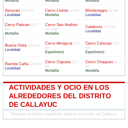
Montaña
Montaña
Montaña
Asnuran
Cerro Livinto
Montenegro
21.7 km
22 km
22 km
Localidad
Montaña
Localidad
Cerro Patican
Cerro San Andrés
22.3
Calabozo
22.4 km
km
22.3 km
Localidad
Montaña
Montaña
Cerro Almijarra
Cerro Calucan
22.7
23.2
Buena Vista
22.6 km
km
km
Localidad
Espolón(es)
Espolón(es)
Cerro Capusa
Cerro Chaques
23.5
23.7
Ramita Caña
23.4 km
km
km
Localidad
Montaña
Montaña
ACTIVIDADES Y OCIO EN LOS
ALREDEDORES DEL DISTRITO
DE CALLAYUC
Ninguna actividad registrada para el municipio de Callayuc