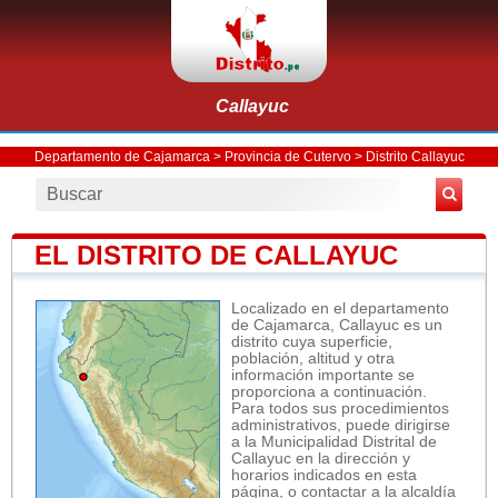
Callayuc
Departamento de Cajamarca
>
Provincia de Cutervo
>
Distrito Callayuc
EL DISTRITO DE CALLAYUC
Localizado en el departamento
de Cajamarca, Callayuc es un
distrito cuya superficie,
población, altitud y otra
información importante se
proporciona a continuación.
Para todos sus procedimientos
administrativos, puede dirigirse
a la Municipalidad Distrital de
Callayuc en la dirección y
horarios indicados en esta
página, o contactar a la alcaldía