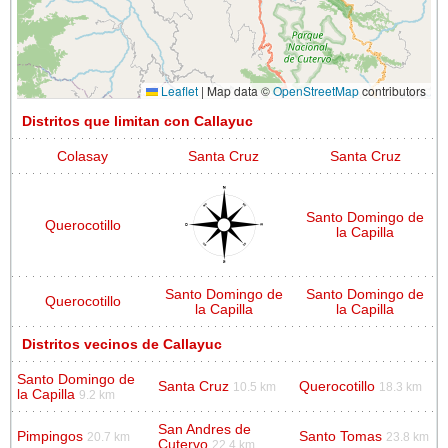
Leaflet
|
Map data ©
OpenStreetMap
contributors
Distritos que limitan con Callayuc
Colasay
Santa Cruz
Santa Cruz
Santo Domingo de
Querocotillo
la Capilla
Santo Domingo de
Santo Domingo de
Querocotillo
la Capilla
la Capilla
Distritos vecinos de Callayuc
Santo Domingo de
Santa Cruz
Querocotillo
10.5 km
18.3 km
la Capilla
9.2 km
San Andres de
Pimpingos
Santo Tomas
20.7 km
23.8 km
Cutervo
22.4 km