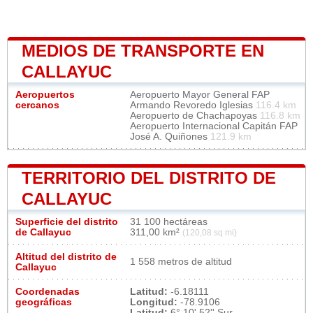
MEDIOS DE TRANSPORTE EN
CALLAYUC
Aeropuertos
Aeropuerto Mayor General FAP
cercanos
Armando Revoredo Iglesias
116.4 km
Aeropuerto de Chachapoyas
116.8 km
Aeropuerto Internacional Capitán FAP
José A. Quiñones
121.9 km
TERRITORIO DEL DISTRITO DE
CALLAYUC
Superficie del distrito
31 100 hectáreas
de Callayuc
311,00 km²
(120,08 sq mi)
Altitud del distrito de
1 558 metros de altitud
Callayuc
Coordenadas
Latitud:
-6.18111
geográficas
Longitud:
-78.9106
Latitud:
6° 10' 52'' Sur