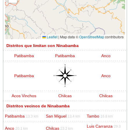
Leaflet
|
Map data ©
OpenStreetMap
contributors
Distritos que limitan con Ninabamba
Patibamba
Patibamba
Anco
Patibamba
Anco
Acos Vinchos
Chilcas
Chilcas
Distritos vecinos de Ninabamba
Patibamba
San Miguel
Tambo
13.3 km
13.4 km
16.8 km
Luis Carranza
29.3
Anco
Chilcas
20.1 km
23.2 km