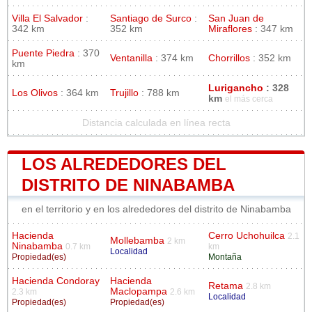
Villa El Salvador
:
Santiago de Surco
:
San Juan de
342 km
352 km
Miraflores
: 347 km
Puente Piedra
: 370
Ventanilla
: 374 km
Chorrillos
: 352 km
km
Lurigancho
: 328
Los Olivos
: 364 km
Trujillo
: 788 km
km
el más cerca
Distancia calculada en línea recta
LOS ALREDEDORES DEL
DISTRITO DE NINABAMBA
en el territorio y en los alrededores del distrito de Ninabamba
Hacienda
Cerro Uchohuilca
2.1
Mollebamba
2 km
Ninabamba
0.7 km
km
Localidad
Propiedad(es)
Montaña
Hacienda Condoray
Hacienda
Retama
2.8 km
Maclopampa
2.3 km
2.6 km
Localidad
Propiedad(es)
Propiedad(es)