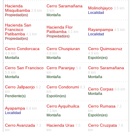
Hacienda
Cerro Saramañana
Molinohjayco
3.5 km
Misquibamba
2.8 km
3 km
Localidad
Propiedad(es)
Montaña
Hacienda San
Hacienda Flor
Francisco
Rayanpampa
4.5 km
Patibamba
4.1 km
Patibamba
4.1 km
Localidad
Propiedad(es)
Propiedad(es)
Cerro Condorcaca
Cerro Chuspiuran
Cerro Quimsacruz
4.6 km
4.8 km
4.9 km
Montaña
Montaña
Espolón(es)
Cerro San Francisco
Cerro Paranjay
Cerro Saramañana
5.8
5.6 km
km
6 km
Montaña
Montaña
Montaña
Cerro Jallpaorjo
Cerro Condorumi
6.2
6.3
Cerro Corpas
6.6 km
km
km
Montaña
Pendiente(s)
Espolón(es)
Cerro Ayquihuilca
Cerro Rumasa
7.2
Ayapampa
6.8 km
7.1 km
km
Localidad
Montaña
Espolón(es)
Cerro Avanzada
Hacienda Uras
Cerro Cruzpata
7.3
7.5
7.6
km
km
km