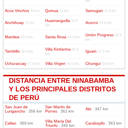
km
Acos Vinchos
Quinua
Samugari
30 km
31 km
31.8 km
Huamanguilla
33.6
Anchihuay
Acocro
33 km
33.9 km
km
Unión Progreso
36.5
Manitea
Santa Rosa
33.9 km
34.1 km
km
Villa Kintiarina
36.9
Tambillo
Iguain
36.6 km
37.2 km
km
Uchuraccay
Villa Virgen
Chungui
37.9 km
38.6 km
38.9 km
DISTANCIA ENTRE NINABAMBA
Y LOS PRINCIPALES DISTRITOS
DE PERÚ
San Juan de
San Martin de
Ate
: 347 km
Lurigancho
: 356 km
Porres
: 361 km
Villa Maria Del
Callao
: 369 km
Carabayllo
: 363 km
Triunfo
: 345 km