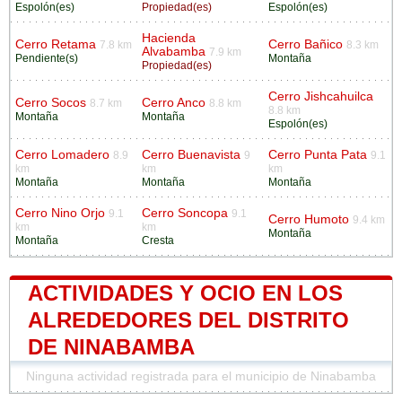
Espolón(es)
Propiedad(es)
Espolón(es)
Hacienda
Cerro Retama
Cerro Bañico
7.8 km
8.3 km
Alvabamba
7.9 km
Pendiente(s)
Montaña
Propiedad(es)
Cerro Jishcahuilca
Cerro Socos
Cerro Anco
8.7 km
8.8 km
8.8 km
Montaña
Montaña
Espolón(es)
Cerro Lomadero
Cerro Buenavista
Cerro Punta Pata
8.9
9
9.1
km
km
km
Montaña
Montaña
Montaña
Cerro Nino Orjo
Cerro Soncopa
9.1
9.1
Cerro Humoto
9.4 km
km
km
Montaña
Montaña
Cresta
ACTIVIDADES Y OCIO EN LOS
ALREDEDORES DEL DISTRITO
DE NINABAMBA
Ninguna actividad registrada para el municipio de Ninabamba