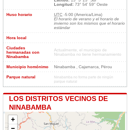
Latitud:
13° 5' 25'' Sur
Longitud:
73° 54' 59'' Oeste
Huso horario
UTC
-5:00 (America/Lima)
El horario de verano y el horario de
invierno son los mismos que el horario
estándar
Hora local
Ciudades
Actualmente, el municipio de
hermanadas con
Ninabamba no tiene hermanamiento
Ninabamba
Municipio homónimo
Ninabamba , Cajamarca, Pérou
Parque natural
Ninabamba no forma parte de ningún
parque natural
LOS DISTRITOS VECINOS DE
NINABAMBA
+
−