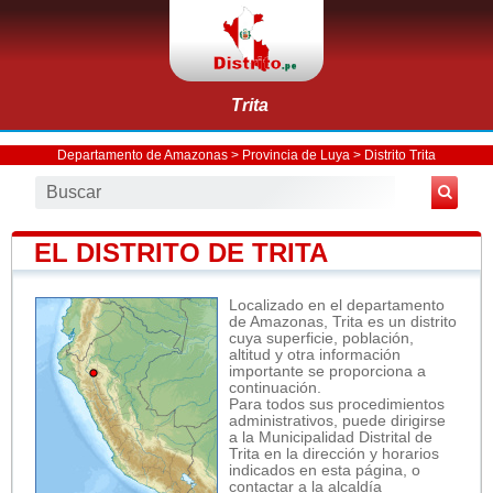
Trita
Departamento de Amazonas
>
Provincia de Luya
>
Distrito Trita
EL DISTRITO DE TRITA
Localizado en el departamento
de Amazonas, Trita es un distrito
cuya superficie, población,
altitud y otra información
importante se proporciona a
continuación.
Para todos sus procedimientos
administrativos, puede dirigirse
a la Municipalidad Distrital de
Trita en la dirección y horarios
indicados en esta página, o
contactar a la alcaldía