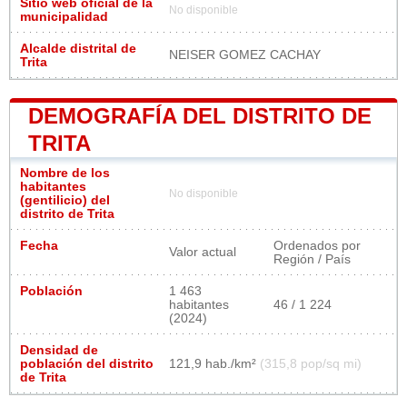
Sitio web oficial de la
No disponible
municipalidad
Alcalde distrital de
NEISER GOMEZ CACHAY
Trita
DEMOGRAFÍA DEL DISTRITO DE
TRITA
Nombre de los
habitantes
No disponible
(gentilicio) del
distrito de Trita
Fecha
Ordenados por
Valor actual
Región / País
Población
1 463
habitantes
46 / 1 224
(2024)
Densidad de
población del distrito
121,9 hab./km²
(315,8 pop/sq mi)
de Trita