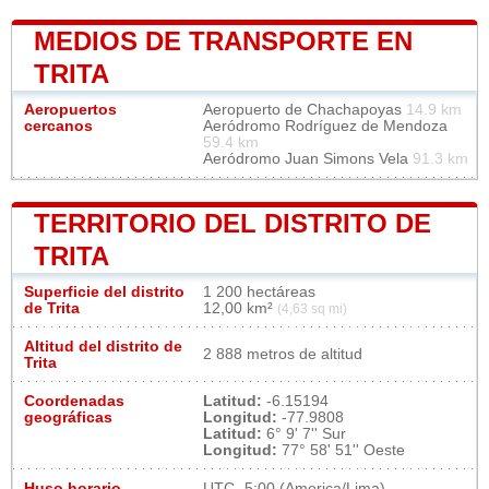
MEDIOS DE TRANSPORTE EN
TRITA
Aeropuertos
Aeropuerto de Chachapoyas
14.9 km
cercanos
Aeródromo Rodríguez de Mendoza
59.4 km
Aeródromo Juan Simons Vela
91.3 km
TERRITORIO DEL DISTRITO DE
TRITA
Superficie del distrito
1 200 hectáreas
de Trita
12,00 km²
(4,63 sq mi)
Altitud del distrito de
2 888 metros de altitud
Trita
Coordenadas
Latitud:
-6.15194
geográficas
Longitud:
-77.9808
Latitud:
6° 9' 7'' Sur
Longitud:
77° 58' 51'' Oeste
Huso horario
UTC
-5:00 (America/Lima)