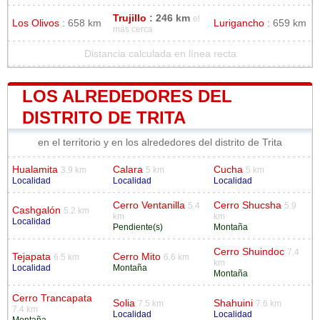
Trujillo
: 246 km
el
Los Olivos
: 658 km
Lurigancho
: 659 km
más cerca
Distancia calculada en línea recta
LOS ALREDEDORES DEL
DISTRITO DE TRITA
en el territorio y en los alrededores del distrito de Trita
Hualamita
Calara
Cucha
3.9 km
5 km
5 km
Localidad
Localidad
Localidad
Cerro Ventanilla
Cerro Shucsha
5.4
5.9
Cashgalón
5.2 km
km
km
Localidad
Pendiente(s)
Montaña
Cerro Shuindoc
7.4
Tejapata
Cerro Mito
6.5 km
6.6 km
km
Localidad
Montaña
Montaña
Cerro Trancapata
Solia
Shahuini
7.5 km
7.6 km
7.4 km
Localidad
Localidad
Montaña