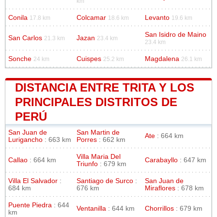
km
Conila
Colcamar
Levanto
17.8 km
18.6 km
19.6 km
San Isidro de Maino
San Carlos
Jazan
21.3 km
23.4 km
23.4 km
Sonche
Cuispes
Magdalena
24 km
25.2 km
26.1 km
DISTANCIA ENTRE TRITA Y LOS
PRINCIPALES DISTRITOS DE
PERÚ
San Juan de
San Martin de
Ate
: 664 km
Lurigancho
: 663 km
Porres
: 662 km
Villa Maria Del
Callao
: 664 km
Carabayllo
: 647 km
Triunfo
: 679 km
Villa El Salvador
:
Santiago de Surco
:
San Juan de
684 km
676 km
Miraflores
: 678 km
Puente Piedra
: 644
Ventanilla
: 644 km
Chorrillos
: 679 km
km