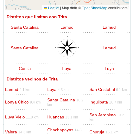
Leaflet
|
Map data ©
OpenStreetMap
contributors
Distritos que limitan con Trita
Santa Catalina
Lamud
Lamud
Santa Catalina
Lamud
Conila
Luya
Luya
Distritos vecinos de Trita
Lamud
Luya
San Cristobal
4.1 km
4.3 km
6.1 km
Santa Catalina
10.2
Lonya Chico
Inguilpata
9.4 km
10.7 km
km
San Jeronimo
13.2
Luya Viejo
Huancas
11.8 km
13.1 km
km
Chachapoyas
14.8
Valera
Churuja
14.3 km
15.1 km