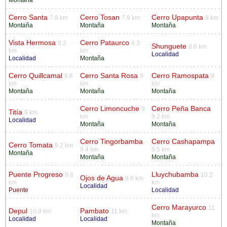
Cerro Santa
Cerro Tosan
Cerro Upapunta
7.8 km
7.9 km
8 km
Montaña
Montaña
Montaña
Vista Hermosa
Cerro Pataurco
8.2
8.3
Shunguete
8.6 km
km
km
Localidad
Localidad
Montaña
Cerro Quillcamal
Cerro Santa Rosa
Cerro Ramospata
8.6
9
9
km
km
km
Montaña
Montaña
Montaña
Cerro Limoncuche
Cerro Peña Banca
9
Titía
9 km
km
9.2 km
Localidad
Montaña
Montaña
Cerro Tingorbamba
Cerro Cashapampa
Cerro Tomata
9.2 km
9.4 km
9.5 km
Montaña
Montaña
Montaña
Puente Progreso
Lluychubamba
9.8
10.2
Ojos de Agua
9.8 km
km
km
Localidad
Puente
Localidad
Cerro Marayurco
11
Depul
Pambato
10.9 km
11 km
km
Localidad
Localidad
Montaña