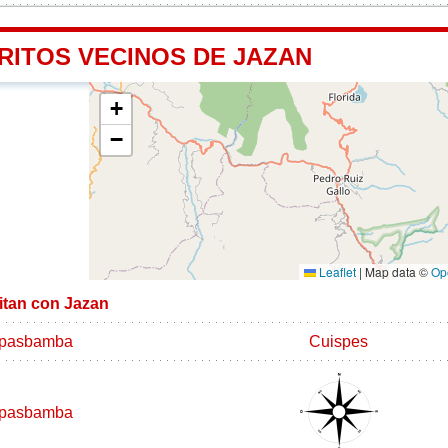
RITOS VECINOS DE JAZAN
+
−
Leaflet
|
Map data ©
Op
mitan con Jazan
ipasbamba
Cuispes
ipasbamba