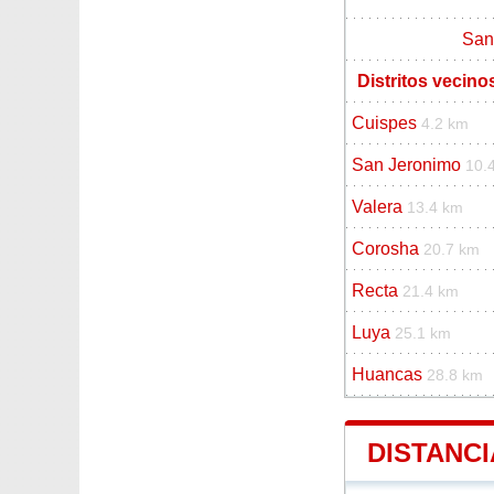
San
Distritos vecino
Cuispes
4.2 km
San Jeronimo
10.
Valera
13.4 km
Corosha
20.7 km
Recta
21.4 km
Luya
25.1 km
Huancas
28.8 km
DISTANCI