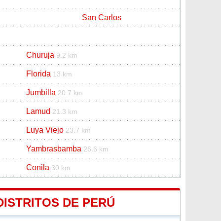
San Carlos
Churuja
9.2 km
Florida
13 km
Jumbilla
20.7 km
Lamud
21.3 km
Luya Viejo
23.7 km
Yambrasbamba
26.6 km
Conila
30 km
DISTRITOS DE PERÚ