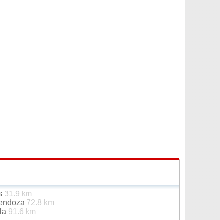
as
31.9 km
Mendoza
72.8 km
ela
91.6 km