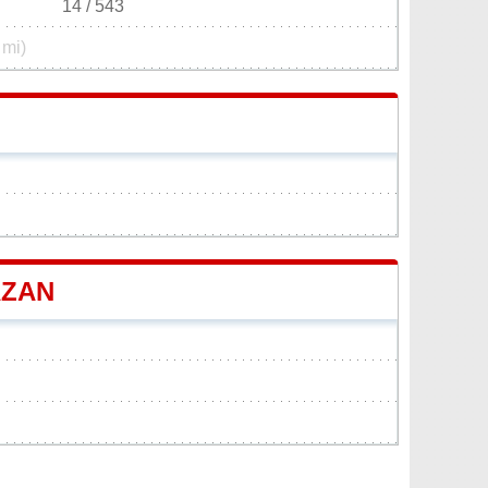
14 / 543
 mi)
AZAN