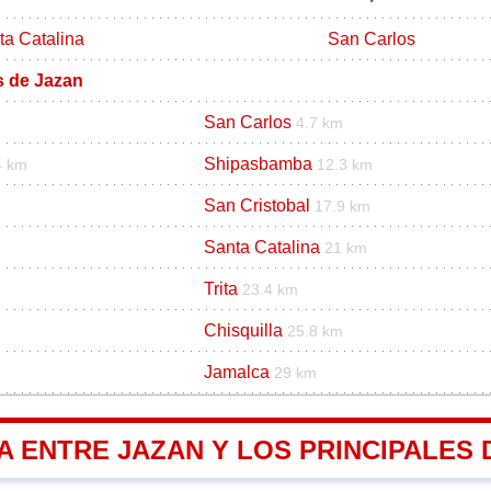
ta Catalina
San Carlos
s de Jazan
San Carlos
4.7 km
Shipasbamba
4 km
12.3 km
San Cristobal
17.9 km
Santa Catalina
21 km
Trita
23.4 km
Chisquilla
25.8 km
Jamalca
29 km
A ENTRE JAZAN Y LOS PRINCIPALES 