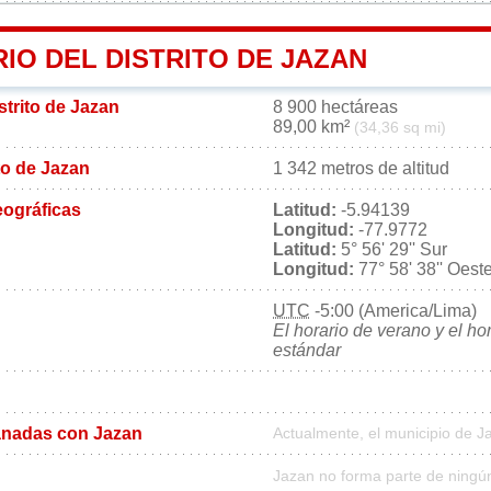
IO DEL DISTRITO DE JAZAN
strito de Jazan
8 900 hectáreas
89,00 km²
(34,36 sq mi)
ito de Jazan
1 342 metros de altitud
ográficas
Latitud:
-5.94139
Longitud:
-77.9772
Latitud:
5° 56' 29'' Sur
Longitud:
77° 58' 38'' Oest
UTC
-5:00 (America/Lima)
El horario de verano y el ho
estándar
nadas con Jazan
Actualmente, el municipio de 
Jazan no forma parte de ningú