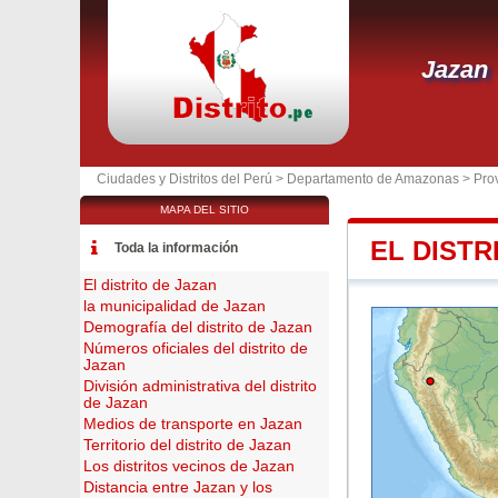
Jazan
Ciudades y Distritos del Perú >
Departamento de Amazonas
>
Pro
MAPA DEL SITIO
EL DISTR
Toda la información
El distrito de Jazan
la municipalidad de Jazan
Demografía del distrito de Jazan
Números oficiales del distrito de
Jazan
División administrativa del distrito
de Jazan
Medios de transporte en Jazan
Territorio del distrito de Jazan
Los distritos vecinos de Jazan
Distancia entre Jazan y los