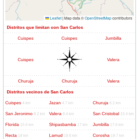
Leaflet
|
Map data ©
OpenStreetMap
contributors
Distritos que limitan con San Carlos
Cuispes
Cuispes
Jumbilla
Cuispes
Valera
Churuja
Churuja
Valera
Distritos vecinos de San Carlos
Cuispes
Jazan
Churuja
4 km
4.7 km
6.2 km
San Jeronimo
Valera
San Cristobal
8.2 km
9.4 km
15.4 km
Florida
Shipasbamba
Jumbilla
15.6 km
17 km
17.6 km
Recta
Lamud
Corosha
18 km
18.6 km
19.7 km