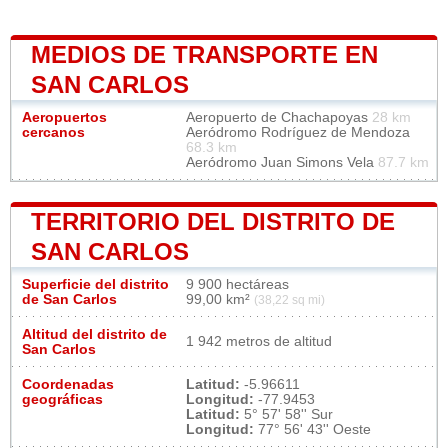
MEDIOS DE TRANSPORTE EN
SAN CARLOS
Aeropuertos
Aeropuerto de Chachapoyas
28 km
cercanos
Aeródromo Rodríguez de Mendoza
68.3 km
Aeródromo Juan Simons Vela
87.7 km
TERRITORIO DEL DISTRITO DE
SAN CARLOS
Superficie del distrito
9 900 hectáreas
de San Carlos
99,00 km²
(38,22 sq mi)
Altitud del distrito de
1 942 metros de altitud
San Carlos
Coordenadas
Latitud:
-5.96611
geográficas
Longitud:
-77.9453
Latitud:
5° 57' 58'' Sur
Longitud:
77° 56' 43'' Oeste