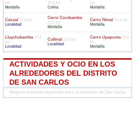
km
20.8 km
km
Montaña
Colina
Montaña
Cerro Corobamba
Cacsal
Cerro Nimal
21.9 km
22.4 km
22.2 km
Localidad
Montaña
Montaña
Lluychubamba
Cerro Upapunta
22.5
22.6
Collmal
22.6 km
km
km
Localidad
Localidad
Montaña
ACTIVIDADES Y OCIO EN LOS
ALREDEDORES DEL DISTRITO
DE SAN CARLOS
Ninguna actividad registrada para el municipio de San Carlos