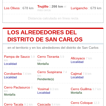
Trujillo
: 266 km
el
Los Olivos
: 678 km
Lurigancho
: 679 km
más cerca
Distancia calculada en línea recta
LOS ALREDEDORES DEL
DISTRITO DE SAN CARLOS
en el territorio y en los alrededores del distrito de San Carlos
Pampa de Sauco
Cerro Tioranta
5.9
5.9
Allcoyaco
7 km
km
km
Localidad
Localidad
Montaña
Cerro Suspirana
7.4
Corobamba
Cajimal
7.4 km
7.8 km
km
Localidad
Localidad
Pendiente(s)
Cerro Paclasurco
8
Yosimal
Cerro Guillma
8.3 km
8.7 km
km
Localidad
Montaña
Montaña
Cerro Coloque
12.3
Cerro Tacala
Cascada
9.1 km
9.4 km