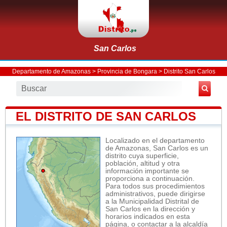
San Carlos
Departamento de Amazonas
>
Provincia de Bongara
>
Distrito San Carlos
EL DISTRITO DE SAN CARLOS
Localizado en el departamento
de Amazonas, San Carlos es un
distrito cuya superficie,
población, altitud y otra
información importante se
proporciona a continuación.
Para todos sus procedimientos
administrativos, puede dirigirse
a la Municipalidad Distrital de
San Carlos en la dirección y
horarios indicados en esta
página, o contactar a la alcaldía