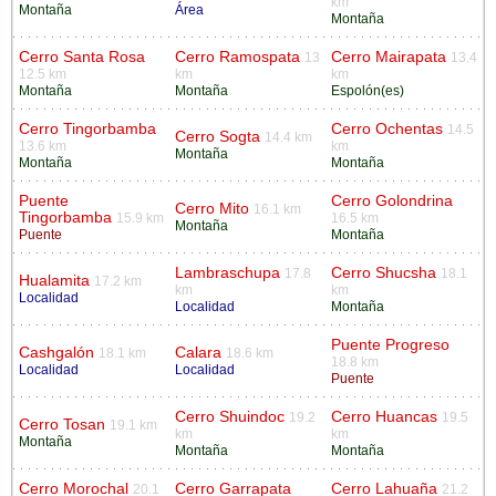
km
Montaña
Área
Montaña
Cerro Santa Rosa
Cerro Ramospata
Cerro Mairapata
13
13.4
12.5 km
km
km
Montaña
Montaña
Espolón(es)
Cerro Tingorbamba
Cerro Ochentas
14.5
Cerro Sogta
14.4 km
13.6 km
km
Montaña
Montaña
Montaña
Puente
Cerro Golondrina
Cerro Mito
16.1 km
Tingorbamba
15.9 km
16.5 km
Montaña
Puente
Montaña
Lambraschupa
Cerro Shucsha
17.8
18.1
Hualamita
17.2 km
km
km
Localidad
Localidad
Montaña
Puente Progreso
Cashgalón
Calara
18.1 km
18.6 km
18.8 km
Localidad
Localidad
Puente
Cerro Shuindoc
Cerro Huancas
19.2
19.5
Cerro Tosan
19.1 km
km
km
Montaña
Montaña
Montaña
Cerro Morochal
Cerro Garrapata
Cerro Lahuaña
20.1
21.2