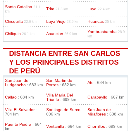
Santa Catalina
21.1
Trita
Luya
21.3 km
22.4 km
km
Chisquilla
Luya Viejo
Huancas
22.6 km
23.9 km
25 km
Yambrasbamba
28.9
Chiliquin
Asuncion
26.1 km
26.9 km
km
DISTANCIA ENTRE SAN CARLOS
Y LOS PRINCIPALES DISTRITOS
DE PERÚ
San Juan de
San Martin de
Ate
: 684 km
Lurigancho
: 683 km
Porres
: 682 km
Villa Maria Del
Callao
: 684 km
Carabayllo
: 667 km
Triunfo
: 699 km
Villa El Salvador
:
Santiago de Surco
:
San Juan de
704 km
696 km
Miraflores
: 698 km
Puente Piedra
: 664
Ventanilla
: 664 km
Chorrillos
: 699 km
km