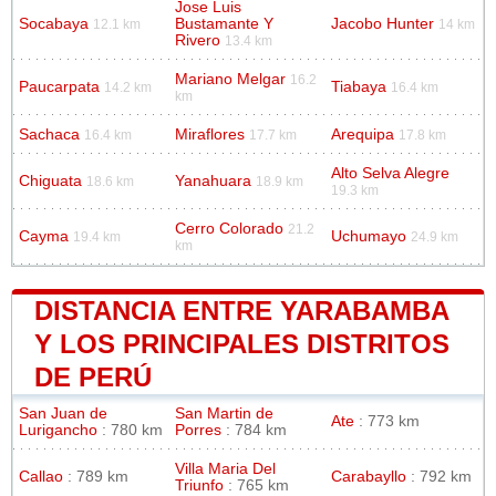
Jose Luis
Socabaya
Bustamante Y
Jacobo Hunter
12.1 km
14 km
Rivero
13.4 km
Mariano Melgar
16.2
Paucarpata
Tiabaya
14.2 km
16.4 km
km
Sachaca
Miraflores
Arequipa
16.4 km
17.7 km
17.8 km
Alto Selva Alegre
Chiguata
Yanahuara
18.6 km
18.9 km
19.3 km
Cerro Colorado
21.2
Cayma
Uchumayo
19.4 km
24.9 km
km
DISTANCIA ENTRE YARABAMBA
Y LOS PRINCIPALES DISTRITOS
DE PERÚ
San Juan de
San Martin de
Ate
: 773 km
Lurigancho
: 780 km
Porres
: 784 km
Villa Maria Del
Callao
: 789 km
Carabayllo
: 792 km
Triunfo
: 765 km