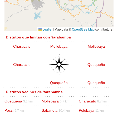
Leaflet
|
Map data ©
OpenStreetMap
contributors
Distritos que limitan con Yarabamba
Characato
Mollebaya
Mollebaya
Characato
Quequeña
Quequeña
Quequeña
Distritos vecinos de Yarabamba
Quequeña
Mollebaya
Characato
3.1 km
6.7 km
8.7 km
Pocsi
Sabandia
Polobaya
9.7 km
10.4 km
11 km