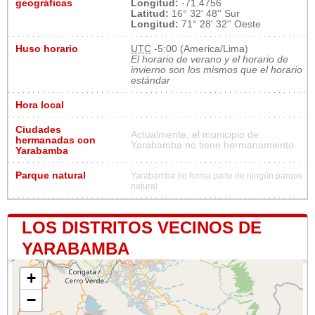
geográficas
Longitud:
-71.4756
Latitud:
16° 32' 48'' Sur
Longitud:
71° 28' 32'' Oeste
Huso horario
UTC
-5:00 (America/Lima)
El horario de verano y el horario de
invierno son los mismos que el horario
estándar
Hora local
Ciudades
Actualmente, el municipio de
hermanadas con
Yarabamba no tiene hermanamiento
Yarabamba
Parque natural
Yarabamba no forma parte de ningún parque
natural
LOS DISTRITOS VECINOS DE
YARABAMBA
+
−