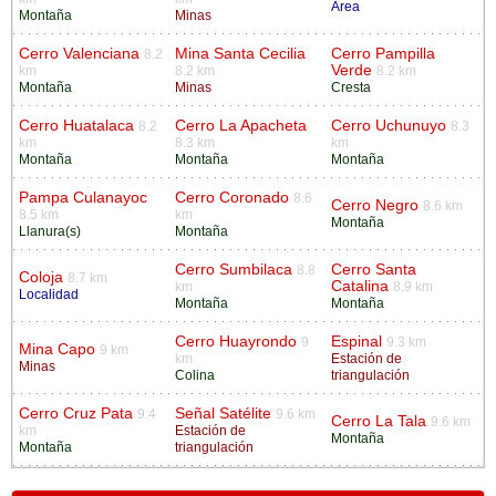
Área
Montaña
Minas
Cerro Valenciana
Mina Santa Cecilia
Cerro Pampilla
8.2
Verde
km
8.2 km
8.2 km
Montaña
Minas
Cresta
Cerro Huatalaca
Cerro La Apacheta
Cerro Uchunuyo
8.2
8.3
km
8.3 km
km
Montaña
Montaña
Montaña
Pampa Culanayoc
Cerro Coronado
8.6
Cerro Negro
8.6 km
8.5 km
km
Montaña
Llanura(s)
Montaña
Cerro Sumbilaca
Cerro Santa
8.8
Coloja
8.7 km
Catalina
km
8.9 km
Localidad
Montaña
Montaña
Cerro Huayrondo
Espinal
9
9.3 km
Mina Capo
9 km
km
Estación de
Minas
Colina
triangulación
Cerro Cruz Pata
Señal Satélite
9.4
9.6 km
Cerro La Tala
9.6 km
km
Estación de
Montaña
Montaña
triangulación