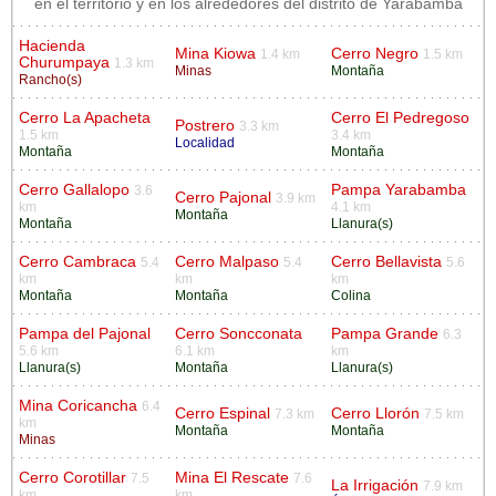
en el territorio y en los alrededores del distrito de Yarabamba
Hacienda
Mina Kiowa
Cerro Negro
1.4 km
1.5 km
Churumpaya
1.3 km
Minas
Montaña
Rancho(s)
Cerro La Apacheta
Cerro El Pedregoso
Postrero
3.3 km
1.5 km
3.4 km
Localidad
Montaña
Montaña
Cerro Gallalopo
Pampa Yarabamba
3.6
Cerro Pajonal
3.9 km
km
4.1 km
Montaña
Montaña
Llanura(s)
Cerro Cambraca
Cerro Malpaso
Cerro Bellavista
5.4
5.4
5.6
km
km
km
Montaña
Montaña
Colina
Pampa del Pajonal
Cerro Soncconata
Pampa Grande
6.3
5.6 km
6.1 km
km
Llanura(s)
Montaña
Llanura(s)
Mina Coricancha
6.4
Cerro Espinal
Cerro Llorón
7.3 km
7.5 km
km
Montaña
Montaña
Minas
Cerro Corotillar
Mina El Rescate
7.5
7.6
La Irrigación
7.9 km
km
km