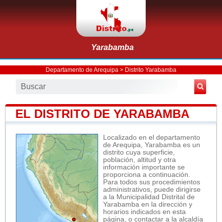
Yarabamba
Departamento de Arequipa
>
Distrito Yarabamba
EL DISTRITO DE YARABAMBA
Localizado en el departamento
de Arequipa, Yarabamba es un
distrito cuya superficie,
población, altitud y otra
información importante se
proporciona a continuación.
Para todos sus procedimientos
administrativos, puede dirigirse
a la Municipalidad Distrital de
Yarabamba en la dirección y
horarios indicados en esta
página, o contactar a la alcaldía