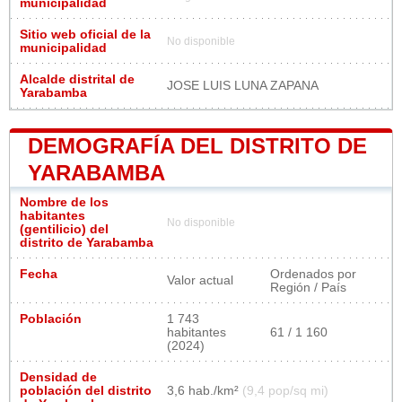
municipalidad
Sitio web oficial de la
No disponible
municipalidad
Alcalde distrital de
JOSE LUIS LUNA ZAPANA
Yarabamba
DEMOGRAFÍA DEL DISTRITO DE
YARABAMBA
Nombre de los
habitantes
No disponible
(gentilicio) del
distrito de Yarabamba
Fecha
Ordenados por
Valor actual
Región / País
Población
1 743
habitantes
61 / 1 160
(2024)
Densidad de
población del distrito
3,6 hab./km²
(9,4 pop/sq mi)