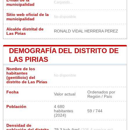
E-mail de la
Cargando...
municipalidad
Sitio web oficial de la
No disponible
municipalidad
Alcalde distrital de
RONALD VIDAL HERRERA PEREZ
Las Pirias
DEMOGRAFÍA DEL DISTRITO DE
LAS PIRIAS
Nombre de los
habitantes
No disponible
(gentilicio) del
distrito de Las Pirias
Fecha
Ordenados por
Valor actual
Región / País
Población
4 680
habitantes
59 / 744
(2024)
Densidad de
población del distrito
79,3 hab./km²
(205,4 pop/sq mi)