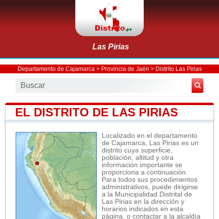
Las Pirias
Departamento de Cajamarca
>
Provincia de Jaén
>
Distrito Las Pirias
EL DISTRITO DE LAS PIRIAS
Localizado en el departamento
de Cajamarca, Las Pirias es un
distrito cuya superficie,
población, altitud y otra
información importante se
proporciona a continuación.
Para todos sus procedimientos
administrativos, puede dirigirse
a la Municipalidad Distrital de
Las Pirias en la dirección y
horarios indicados en esta
página, o contactar a la alcaldía