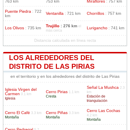
763 km
753 km
Miraflores
: 757 km
Puente Piedra
: 722
Ventanilla
: 721 km
Chorrillos
: 757 km
km
Trujillo
: 276 km
el
Los Olivos
: 735 km
Lurigancho
: 741 km
más cerca
Distancia calculada en línea recta
LOS ALREDEDORES DEL
DISTRITO DE LAS PIRIAS
en el territorio y en los alrededores del distrito de Las Pirias
Señal La Mushca
2.3
Iglesia Virgen del
Cerro Pirias
1.1 km
km
Carmen
0.1 km
Cresta
Estación de
Iglesia
triangulación
Cerro Las Cochas
Cerro El Café
Cerro Piñas
3.3 km
3.3 km
4.2 km
Montaña
Montaña
Montaña
Cerro Pedregal
5.7