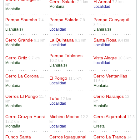
Cerro Salado
El Arenal
7.1 km
7.3 km
km
Montaña
Localidad
Montaña
Pampa Shumba
Pampa Salado
Pampa Guayaquil
7.4
7.8
km
km
8.4 km
Llanura(s)
Localidad
Llanura(s)
Cerro Grande
La Quintana
Santa Rosa
9.1 km
9.3 km
9.4 km
Montaña
Localidad
Localidad
Pampa Tablones
Cerro Ortiz
Vista Alegre
9.7 km
10.3 km
10.2 km
Montaña
Localidad
Llanura(s)
Cerro La Corona
Cerro Ventanillas
11
El Pongo
11.5 km
km
11.6 km
Localidad
Montaña
Montaña
Cerros El Pongo
Cerro Naranjos
11.7
12
Tuñe
12 km
km
km
Localidad
Montañas
Montaña
Cerro Cruzpa Huesi
Michino Mocho
Cerro Algarrobal
12.2
12.3
12.2 km
km
km
Montaña
Localidad
Cresta
Fundo Santa
Cerros Iguaguanal
Cerro La Tranca
14