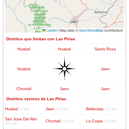
Leaflet
|
Map data ©
OpenStreetMap
contributors
Distritos que limitan con Las Pirias
Huabal
Huabal
Santa Rosa
Huabal
Jaen
Chontali
Jaen
Jaen
Distritos vecinos de Las Pirias
Huabal
Jaen
Bellavista
6.7 km
10.4 km
20.1 km
San Jose Del Alto
Chontali
La Coipa
25.8 km
26.6 km
25.6 km