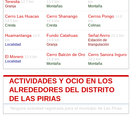
Teresita
12.7 km
13.4 km
km
Granja
Montañas
Montaña
Cerro Las Huacas
Cerro Shanango
Cerros Pongo
14.6
14.1 km
14.4 km
km
Cresta
Cresta
Colinas
Huamantanga
Fundo Catahuas
Señal Anrro
14.6
15.2 km
km
14.9 km
Estación de
Localidad
Granja
triangulación
Cerro Balcón de Oro
Cerro Sanora Inguro
El Morero
15.4 km
15.8 km
16.2 km
Localidad
Montaña
Montaña
ACTIVIDADES Y OCIO EN LOS
ALREDEDORES DEL DISTRITO
DE LAS PIRIAS
Ninguna actividad registrada para el municipio de Las Pirias