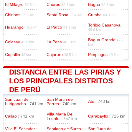
El Milagro
Choros
Bagua
32.8 km
35.1 km
35.7 km
Chirinos
Santa Rosa
Cumba
36.2 km
38.4 km
40.3 km
Toribio Casanova
Huarango
El Parco
40.6 km
41.9 km
45.6 km
Bagua Grande
47.7
Colasay
La Peca
45.8 km
46.1 km
km
Copallin
Cajaruro
Pimpingos
48 km
48.5 km
49.6 km
DISTANCIA ENTRE LAS PIRIAS Y
LOS PRINCIPALES DISTRITOS
DE PERÚ
San Juan de
San Martin de
Ate
: 743 km
Lurigancho
: 741 km
Porres
: 740 km
Villa Maria Del
Callao
: 741 km
Carabayllo
: 726 km
Triunfo
: 757 km
Villa El Salvador
:
Santiago de Surco
:
San Juan de