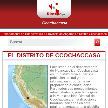
Ccochaccasa
Departamento de Huancavelica
>
Provincia de Angaraes
>
Distrito Ccochaccasa
EL DISTRITO DE CCOCHACCASA
Localizado en el departamento
de Huancavelica, Ccochaccasa
es un distrito cuya superficie,
población, altitud y otra
información importante se
proporciona a continuación.
Para todos sus procedimientos
administrativos, puede dirigirse
a la Municipalidad Distrital de
Ccochaccasa en la dirección y
horarios indicados en esta
página, o contactar a la alcaldía