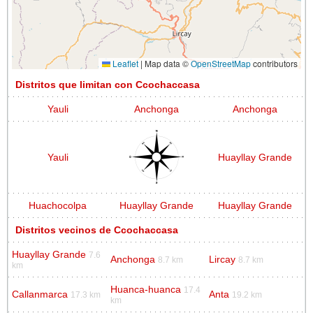
Leaflet
|
Map data ©
OpenStreetMap
contributors
Distritos que limitan con Ccochaccasa
Yauli
Anchonga
Anchonga
Yauli
Huayllay Grande
Huachocolpa
Huayllay Grande
Huayllay Grande
Distritos vecinos de Ccochaccasa
Huayllay Grande
7.6
Anchonga
Lircay
8.7 km
8.7 km
km
Huanca-huanca
17.4
Callanmarca
Anta
17.3 km
19.2 km
km