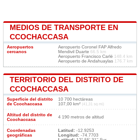
MEDIOS DE TRANSPORTE EN
CCOCHACCASA
Aeropuertos
Aeropuerto Coronel FAP Alfredo
cercanos
Mendivil Duarte
66.5 km
Aeropuerto Francisco Carlé
148.4 km
Aeropuerto de Andahuaylas
176.7 km
TERRITORIO DEL DISTRITO DE
CCOCHACCASA
Superficie del distrito
10 700 hectáreas
de Ccochaccasa
107,00 km²
(41,31 sq mi)
Altitud del distrito de
4 190 metros de altitud
Ccochaccasa
Coordenadas
Latitud:
-12.9253
geográficas
Longitud:
-74.7703
Latitud:
12° 55' 31'' Sur