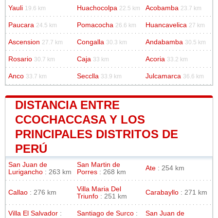
Yauli
Huachocolpa
Acobamba
19.6 km
22.5 km
23.7 km
Paucara
Pomacocha
Huancavelica
24.5 km
26.6 km
27 km
Ascension
Congalla
Andabamba
27.7 km
30.3 km
30.5 km
Rosario
Caja
Acoria
30.7 km
33 km
33.2 km
Anco
Secclla
Julcamarca
33.7 km
33.9 km
36.6 km
DISTANCIA ENTRE
CCOCHACCASA Y LOS
PRINCIPALES DISTRITOS DE
PERÚ
San Juan de
San Martin de
Ate
: 254 km
Lurigancho
: 263 km
Porres
: 268 km
Villa Maria Del
Callao
: 276 km
Carabayllo
: 271 km
Triunfo
: 251 km
Villa El Salvador
:
Santiago de Surco
:
San Juan de