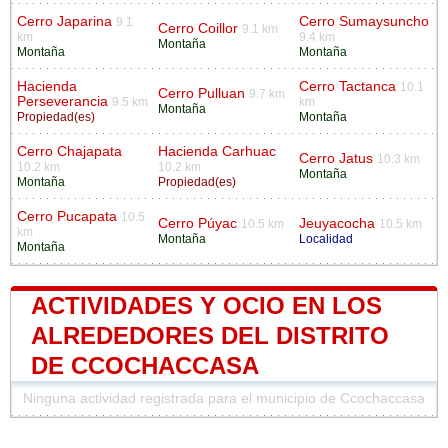
Cerro Japarina
Cerro Sumaysuncho
9.1
Cerro Coillor
9.1 km
km
9.4 km
Montaña
Montaña
Montaña
Hacienda
Cerro Tactanca
10.1
Cerro Pulluan
9.7 km
Perseverancia
9.5 km
km
Montaña
Propiedad(es)
Montaña
Cerro Chajapata
Hacienda Carhuac
Cerro Jatus
10.3 km
10.2 km
10.2 km
Montaña
Montaña
Propiedad(es)
Cerro Pucapata
10.5
Cerro Púyac
Jeuyacocha
10.5 km
10.5 km
km
Montaña
Localidad
Montaña
ACTIVIDADES Y OCIO EN LOS
ALREDEDORES DEL DISTRITO
DE CCOCHACCASA
Ninguna actividad registrada para el municipio de Ccochaccasa