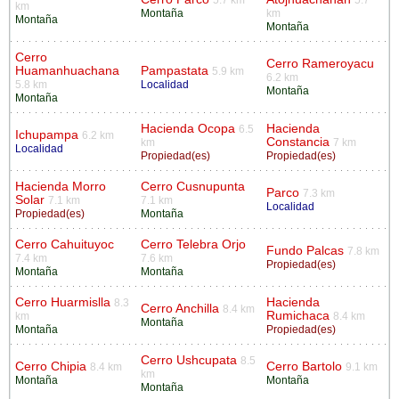
km
Montaña
km
Montaña
Montaña
Cerro
Cerro Rameroyacu
Huamanhuachana
Pampastata
5.9 km
6.2 km
5.8 km
Localidad
Montaña
Montaña
Hacienda Ocopa
Hacienda
6.5
Ichupampa
6.2 km
Constancia
km
7 km
Localidad
Propiedad(es)
Propiedad(es)
Hacienda Morro
Cerro Cusnupunta
Parco
7.3 km
Solar
7.1 km
7.1 km
Localidad
Propiedad(es)
Montaña
Cerro Cahuituyoc
Cerro Telebra Orjo
Fundo Palcas
7.8 km
7.4 km
7.6 km
Propiedad(es)
Montaña
Montaña
Cerro Huarmislla
Hacienda
8.3
Cerro Anchilla
8.4 km
Rumichaca
km
8.4 km
Montaña
Montaña
Propiedad(es)
Cerro Ushcupata
8.5
Cerro Chipia
Cerro Bartolo
8.4 km
9.1 km
km
Montaña
Montaña
Montaña