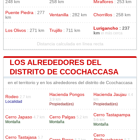
248 km
258 km
Miraflores
: 253 km
Puente Piedra
: 277
Ventanilla
: 282 km
Chorrillos
: 258 km
km
Lurigancho
: 237
Los Olivos
: 271 km
Trujillo
: 711 km
km
el más cerca
Distancia calculada en línea recta
LOS ALREDEDORES DEL
DISTRITO DE CCOCHACCASA
en el territorio y en los alrededores del distrito de Ccochaccasa
Hacienda Pongos
Hacienda Jaujau
4.4
Rodeo
2.7 km
3.9 km
km
Localidad
Propiedad(es)
Propiedad(es)
Cerro Tastapampa
Cerro Japaso
Cerro Palgas
4.7 km
5.2 km
5.6 km
Montaña
Montaña
Montaña
Cerro
Cerro Tastajasa
5.7
Cerro Parco
Atojhuachanan
5.7 km
5.7