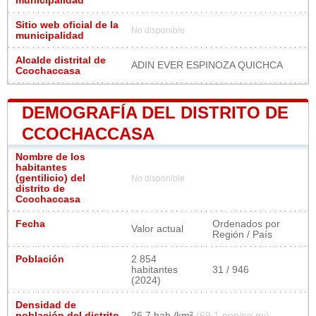
municipalidad
Sitio web oficial de la
No disponible
municipalidad
Alcalde distrital de
ADIN EVER ESPINOZA QUICHCA
Ccochaccasa
DEMOGRAFÍA DEL DISTRITO DE
CCOCHACCASA
Nombre de los
habitantes
(gentilicio) del
No disponible
distrito de
Ccochaccasa
Fecha
Ordenados por
Valor actual
Región / País
Población
2 854
habitantes
31 / 946
(2024)
Densidad de
población del distrito
26,7 hab./km²
(69,1 pop/sq mi)